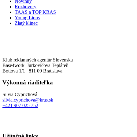
Novinky
Rozhovory
TAAS a TOP KRAS
Young Lions
Zlatý klinec
Klub reklamných agentúr Slovenska
Base4work Jurkovičova Tepláreň
Bottova 1/1 811 09 Bratislava
Výkonná riaditeľka
Silvia Cyprichová
silvia.cyprichova@kras.sk
+421 907 025 752
Užitočné linky