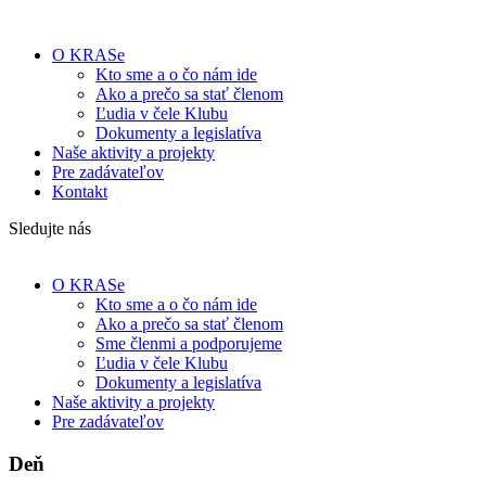
O KRASe
Kto sme a o čo nám ide
Ako a prečo sa stať členom
Ľudia v čele Klubu
Dokumenty a legislatíva
Naše aktivity a projekty
Pre zadávateľov
Kontakt
Sledujte nás
O KRASe
Kto sme a o čo nám ide
Ako a prečo sa stať členom
Sme členmi a podporujeme
Ľudia v čele Klubu
Dokumenty a legislatíva
Naše aktivity a projekty
Pre zadávateľov
Deň