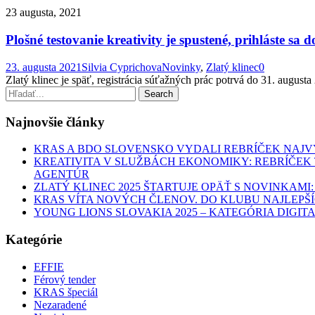
23 augusta, 2021
Plošné testovanie kreativity je spustené, prihláste sa 
23. augusta 2021
Silvia Cyprichova
Novinky
,
Zlatý klinec
0
Zlatý klinec je späť, registrácia súťažných prác potrvá do 31. augusta
Najnovšie články
KRAS A BDO SLOVENSKO VYDALI REBRÍČEK NAJ
KREATIVITA V SLUŽBÁCH EKONOMIKY: REBRÍČE
AGENTÚR
ZLATÝ KLINEC 2025 ŠTARTUJE OPÄŤ S NOVINKAMI
KRAS VÍTA NOVÝCH ČLENOV. DO KLUBU NAJLEP
YOUNG LIONS SLOVAKIA 2025 – KATEGÓRIA DIGITA
Kategórie
EFFIE
Férový tender
KRAS špeciál
Nezaradené