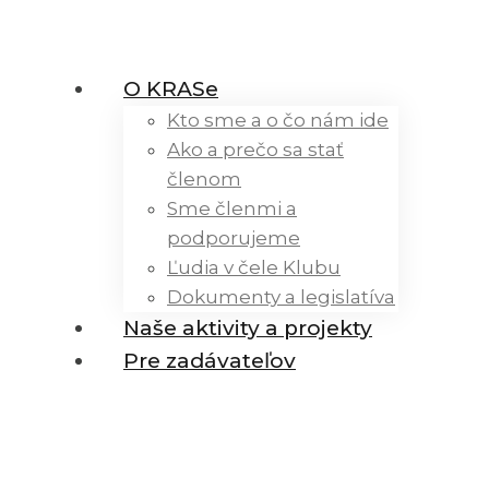
O KRASe
Kto sme a o čo nám ide
Ako a prečo sa stať
členom
Sme členmi a
podporujeme
Ľudia v čele Klubu
Dokumenty a legislatíva
Naše aktivity a projekty
Pre zadávateľov