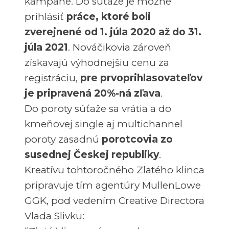
kampane. Do súťaže je možné
prihlásiť
práce, ktoré boli
zverejnené od 1. júla 2020 až do 31.
júla 2021
. Nováčikovia zároveň
získavajú výhodnejšiu cenu za
registráciu,
pre prvoprihlasovateľov
je pripravená 20%-ná zľava
.
Do poroty súťaže sa vrátia a do
kmeňovej single aj multichannel
poroty zasadnú
porotcovia zo
susednej Českej republiky
.
Kreatívu tohtoročného Zlatého klinca
pripravuje tím agentúry MullenLowe
GGK, pod vedením Creative Directora
Vlada Slivku: