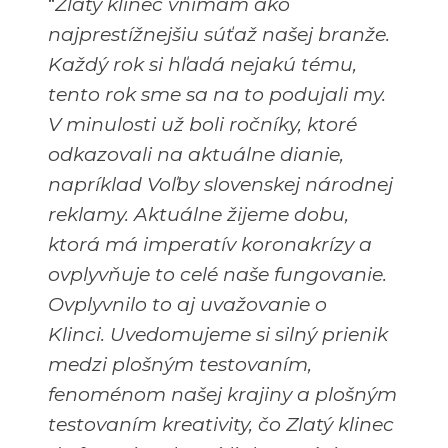
“
Zlatý klinec vnímam ako
najprestížnejšiu súťaž našej branže.
Každý rok si hľadá nejakú tému,
tento rok sme sa na to podujali my.
V minulosti už boli ročníky, ktoré
odkazovali na aktuálne dianie,
napríklad Voľby slovenskej národnej
reklamy. Aktuálne žijeme dobu,
ktorá má imperatív koronakrízy a
ovplyvňuje to celé naše fungovanie.
Ovplyvnilo to aj uvažovanie o
Klinci.
Uvedomujeme si silný prienik
medzi plošným testovaním,
fenoménom našej krajiny a plošným
testovaním kreativity, čo Zlatý klinec