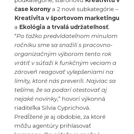
podkategórie, staronovú
Kreativitu v
čase korony
a 2 nové subkategórie –
Kreativita v športovom marketingu
a
Ekológia a trvalá udržateľnosť
.
“
Po ťažko predvídateľnom minulom
ročníku sme sa snažili s pracovno-
organizačným výborom tento rok
vrátiť v súťaži k funkčným veciam a
zároveň reagovať vylepšeniami na
limity, ktoré nás preverili. Najviac sa
tešíme, že sa podarí otestovať aj
nejaké novinky
,” hovorí výkonná
riaditeľka Silvia Cyprichová.
Predĺžené je aj obdobie, za ktoré
môžu agentúry prihlasovať