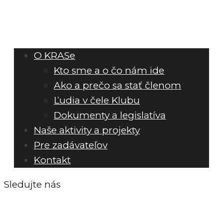
O KRASe
Kto sme a o čo nám ide
Ako a prečo sa stať členom
Ľudia v čele Klubu
Dokumenty a legislatíva
Naše aktivity a projekty
Pre zadávateľov
Kontakt
Sledujte nás