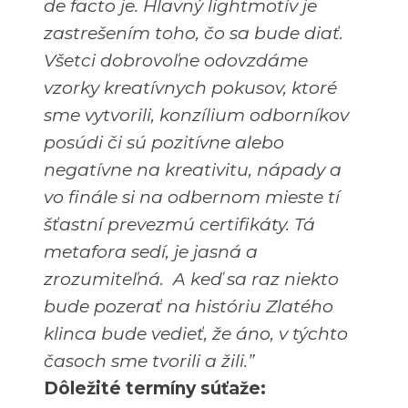
de facto je. Hlavný lightmotív je
zastrešením toho, čo sa bude diať.
Všetci dobrovoľne odovzdáme
vzorky kreatívnych pokusov, ktoré
sme vytvorili, konzílium odborníkov
posúdi či sú pozitívne alebo
negatívne na kreativitu, nápady a
vo finále si na odbernom mieste tí
šťastní prevezmú certifikáty. Tá
metafora sedí, je jasná a
zrozumiteľná. A keď sa raz niekto
bude pozerať na históriu Zlatého
klinca bude vedieť, že áno, v týchto
časoch sme tvorili a žili.”
Dôležité termíny súťaže: