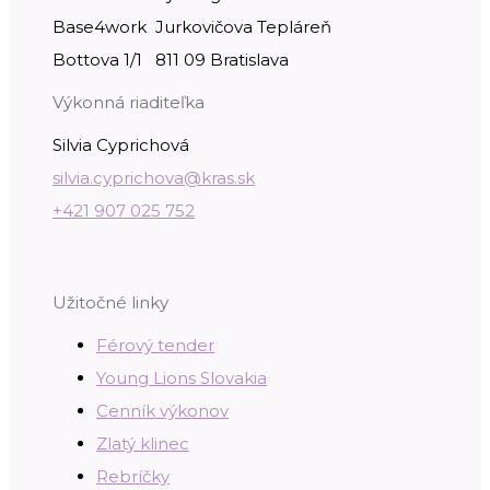
Base4work Jurkovičova Tepláreň
Bottova 1/1 811 09 Bratislava
Výkonná riaditeľka
Silvia Cyprichová
silvia.cyprichova@kras.sk
+421 907 025 752
Užitočné linky
Férový tender
Young Lions Slovakia
Cenník výkonov
Zlatý klinec
Rebríčky