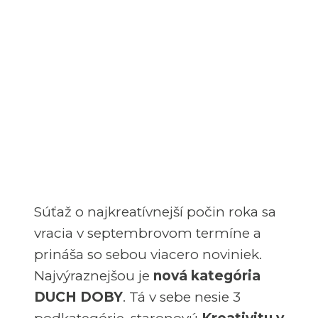
23. augusta 2021
Silvia Cyprichova
Novinky
,
Zlatý klinec
Súťaž o najkreatívnejší počin roka sa
vracia v septembrovom termíne a
prináša so sebou viacero noviniek.
Najvýraznejšou je
nová kategória
DUCH DOBY
. Tá v sebe nesie 3