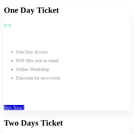
One Day Ticket
$
79
One Day Access
PDF files sent to email
Online Workshop
Discount for next event
Buy Now!
Two Days Ticket