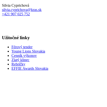
Silvia Cyprichová
silvia.cyprichova@kras.sk
+421 907 025 752
Užitočné linky
Férový tender
Young Lions Slovakia
Cenník výkonov
Zlatý klinec
Rebríčky
EFFIE Awards Slovakia