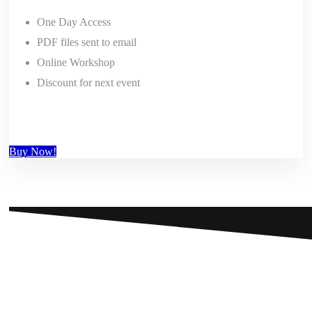
One Day Access
PDF files sent to email
Online Workshop
Discount for next event
Buy Now!