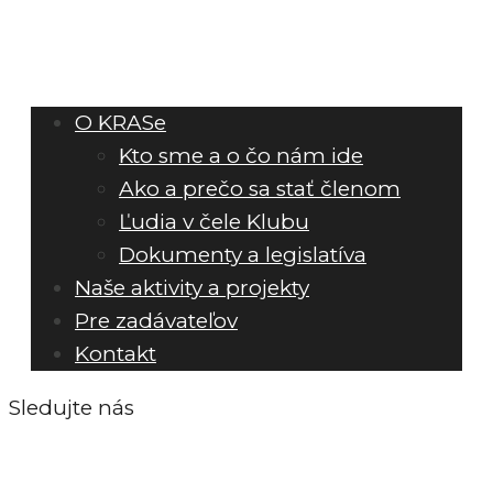
O KRASe
Kto sme a o čo nám ide
Ako a prečo sa stať členom
Ľudia v čele Klubu
Dokumenty a legislatíva
Naše aktivity a projekty
Pre zadávateľov
Kontakt
Sledujte nás