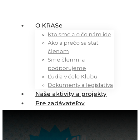
O KRASe
Kto sme a o čo nám ide
Ako a prečo sa stať
členom
Sme členmi a
podporujeme
Ľudia v čele Klubu
Dokumenty a legislatíva
Naše aktivity a projekty
Pre zadávateľov