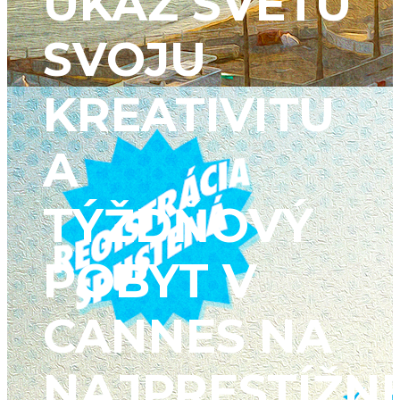
UKÁŽ SVETU
SVOJU
KREATIVITU
A
TÝŽDŇOVÝ
POBYT V
CANNES NA
NAJPRESTÍŽN