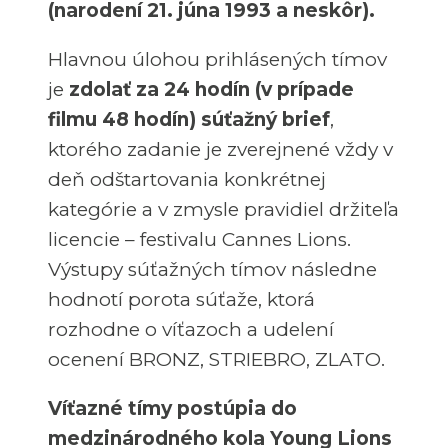
(narodení 21. júna 1993 a neskôr).
Hlavnou úlohou prihlásených tímov
je
zdolať za 24 hodín (v prípade
filmu 48 hodín) súťažný brief
,
ktorého zadanie je zverejnené vždy v
deň odštartovania konkrétnej
kategórie a v zmysle pravidiel držiteľa
licencie – festivalu Cannes Lions.
Výstupy súťažných tímov následne
hodnotí porota súťaže, ktorá
rozhodne o víťazoch a udelení
ocenení BRONZ, STRIEBRO, ZLATO.
Víťazné tímy postúpia do
medzinárodného kola Young Lions