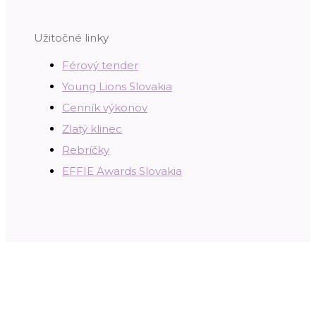
Užitočné linky
Férový tender
Young Lions Slovakia
Cenník výkonov
Zlatý klinec
Rebríčky
EFFIE Awards Slovakia