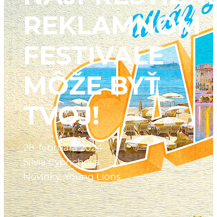
REKLAMNOM
FESTIVALE
MÔŽE BYŤ
TVOJ!
28. februára 2024
Silvia Cyprichova
Novinky
,
Young Lions