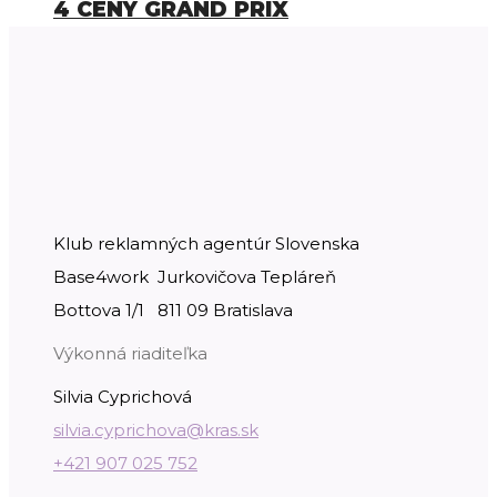
4 CENY GRAND PRIX
Klub reklamných agentúr Slovenska
Base4work Jurkovičova Tepláreň
Bottova 1/1 811 09 Bratislava
Výkonná riaditeľka
Silvia Cyprichová
silvia.cyprichova@kras.sk
+421 907 025 752