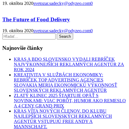
19. októbra 2020
svetozar.sadecky@odyzeo.com
0
The Future of Food Delivery
19. októbra 2020
svetozar.sadecky@odyzeo.com
0
Najnovšie články
KRAS A BDO SLOVENSKO VYDALI REBRÍČEK
NAJVÝKONNEJŠÍCH REKLAMNÝCH AGENTÚR ZA
ROK 2024
KREATIVITA V SLUŽBÁCH EKONOMIKY:
REBRÍČEK TOP ADVERTISING AGENCIES
SLOVAKIA MERIA EKONOMICKÚ VÝKONNOSŤ
SLOVENSKÝCH REKLAMNÝCH AGENTÚR
ZLATÝ KLINEC 2025 ŠTARTUJE OPÄŤ S
NOVINKAMI: VIAC PORÔT, HUMOR AKO REMESLO
A 4 CENY GRAND PRIX
KRAS VÍTA NOVÝCH ČLENOV. DO KLUBU
NAJLEPŠÍCH SLOVENSKÝCH REKLAMNÝCH
AGENTÚR VSTUPUJÚ FREE ANDY A
MANNSCHAFT.