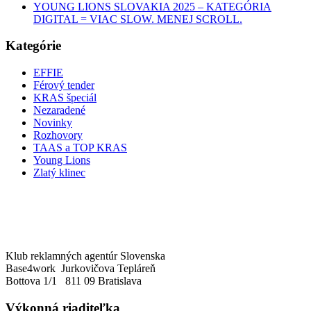
YOUNG LIONS SLOVAKIA 2025 – KATEGÓRIA
DIGITAL = VIAC SLOW. MENEJ SCROLL.
Kategórie
EFFIE
Férový tender
KRAS špeciál
Nezaradené
Novinky
Rozhovory
TAAS a TOP KRAS
Young Lions
Zlatý klinec
Klub reklamných agentúr Slovenska
Base4work Jurkovičova Tepláreň
Bottova 1/1 811 09 Bratislava
Výkonná riaditeľka