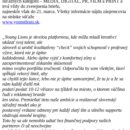
súťažných kategórii – MEDIA, DIGITAL, PR, FILM a PRINT a
trvá vždy do zverejnenia briefu,
najneskôr však do 21. marca. Všetky informácie nájdu záujemcovia
na stránke súťaže
www.younglions.sk
.
„Young Lions je skvelou platformou, kde môžu mladí kreatívci
ukázať svoj talent, ale
zároveň si urobiť kvalitatívny “check” svojich schopností v profesnej
výzve, ktorá nie je úplne
každodenná. Alebo úplne vyjsť z komfortnej zóny a
zaexperimentovať získaním skúseností
mimo svojho portfólia zručností. Odporučila by som všetkým, ktorí
spĺňajú vekový limit, aby
sa chytili tejto šance, lebo nie je úplne samozrejmé, že tu je a že sa
nám každý ďalší rok
podarí poslať 10-12 víťazov na týždeň na miesto, o ktorom väčšina
ľudí z reklamnej branže
len sníva. Premieňať tieto naše ambície a realizovať slovenský
súťažný model ako je
postavený vrátane odmeny pre každý zlatý tím a silného supportu
obdivujú mnohé krajiny.
Toto by sa ale nemohlo udiať bez finančnej podpory našich
partnerov či už neochvejne