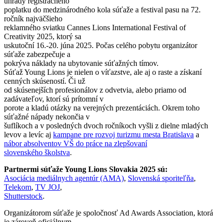
úhrady registračného
poplatku do medzinárodného kola súťaže a festival pasu na 72.
ročník najväčšieho
reklamného sviatku Cannes Lions International Festival of
Creativity 2025, ktorý sa
uskutoční 16.-20. júna 2025. Počas celého pobytu organizátor
súťaže zabezpečuje a
pokrýva náklady na ubytovanie súťažných tímov.
Súťaž Young Lions je nielen o víťazstve, ale aj o raste a získaní
cenných skúseností. Či už
od skúsenejších profesionálov z odvetvia, alebo priamo od
zadávateľov, ktorí sú prítomní v
porote a kladú otázky na verejných prezentáciách. Okrem toho
súťažné nápady nekončia v
šuflíkoch a v posledných dvoch ročníkoch vyšli z dielne mladých
levov a levíc aj
kampane pre rozvoj turizmu mesta Bratislava
a
nábor absolventov VŠ do práce na zlepšovaní
slovenského školstva
.
Partnermi súťaže Young Lions Slovakia 2025 sú:
Asociácia mediálnych agentúr (AMA)
,
Slovenská sporiteľňa
,
Telekom
,
TV JOJ
,
Shutterstock
.
Organizátorom súťaže je spoločnosť Ad Awards Association, ktorá
je zároveň oficiálnym