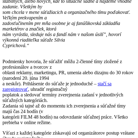
stabilných, alebo nových, kde to situačne sadne a nájdeme vhodné
zadanie. Všetkým by
som chcela v mene súťažiacich a organizačného tímu poďakovať.
Veľkým prekvapením a
zadosťučinením pre mňa osobne je aj fanúšikovská základňa
marketérov a značiek, ktorá
nám vyrástla, sleduje nás a fandí nám v našom úsilí”, hovorí
výkonná riaditeľka súťaže Silvia
Cyprichová.“
Podmienky hovoria, že súťažiť môžu 2-členné tímy zložené z
profesionálov a tvorcov z
oblasti reklamy, marketingu, PR, umenia alebo dizajnu do 30 rokov
(narodení 20. júna 1994
a neskôr). Prihlásenie do súťaže je jednoduché –
stačí sa
zaregistrovať
, uhradiť registračný
poplatok a sledovať termíny zverejnenia zadaní v jednotlivých
súťažných kategóriách.
Zadania sú tajné až do momentu ich zverejnenia a súťažné tímy
majú čas 24 hodín (v
kategórii FILM 48 hodín) na odovzdanie súťažnej práce. Všetko
prebieha v online režime.
Víťazi z každej kategórie získavajú od organizátorov postup vrátane