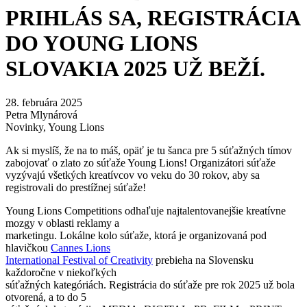
PRIHLÁS SA, REGISTRÁCIA
DO YOUNG LIONS
SLOVAKIA 2025 UŽ BEŽÍ.
28. februára 2025
Petra Mlynárová
Novinky
,
Young Lions
Ak si myslíš, že na to máš, opäť je tu šanca pre 5 súťažných tímov
zabojovať o zlato zo súťaže Young Lions! Organizátori súťaže
vyzývajú všetkých kreatívcov vo veku do 30 rokov, aby sa
registrovali do prestížnej súťaže!
Young Lions Competitions odhaľuje najtalentovanejšie kreatívne
mozgy v oblasti reklamy a
marketingu. Lokálne kolo súťaže, ktorá je organizovaná pod
hlavičkou
Cannes Lions
International Festival of Creativity
prebieha na Slovensku
každoročne v niekoľkých
súťažných kategóriách. Registrácia do súťaže pre rok 2025 už bola
otvorená, a to do 5