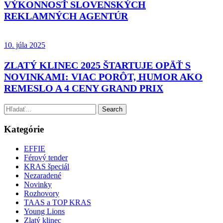
VÝKONNOSŤ SLOVENSKÝCH
REKLAMNÝCH AGENTÚR
10. júla 2025
ZLATÝ KLINEC 2025 ŠTARTUJE OPÄŤ S
NOVINKAMI: VIAC PORÔT, HUMOR AKO
REMESLO A 4 CENY GRAND PRIX
Kategórie
EFFIE
Férový tender
KRAS špeciál
Nezaradené
Novinky
Rozhovory
TAAS a TOP KRAS
Young Lions
Zlatý klinec