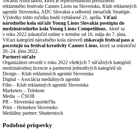
Awards Association, ktorá je reprezentantom prestížneho
reklamného festivalu Cannes Lions na Slovensku, Klub reklamných
agentúr Slovenska, ADC Slovakia a odborný mesačník Stratégie.
Výsledky tohto ročníka budú vyhlásené 21. apríla.
Víťazi
národného kola súťaže Young Lions Slovakia postúpia do
medzinárodného kola Young Lions Competitions
, ktoré sa
v roku 2022 uskutoční online v termíne od 16. mája do 7. júna.
Víťazi kategórií národného kola zároveň
získavajú festival pass a
pocestujú na festival kreativity Cannes Lions
, ktorý sa uskutoční
20.-24. júna 2022.
Partneri súťaže
Organizátori otvorili v roku 2022 všetkých 7 súťažných kategórií
medzinárodnej licencie a partnermi jednotlivých kategórií sú:
Design – Klub reklamných agentúr Slovenska
Digital – Asociácia mediálnych agentúr
Film – Klub reklamných agentúr Slovenska
Marketers – Telekom
Media – ČSOB
PR – Slovenská sporiteľňa
Print – Heineken Slovensko
Mediálny partner: Shutterstock
Podobné príspevky