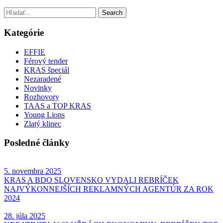
Kategórie
EFFIE
Férový tender
KRAS špeciál
Nezaradené
Novinky
Rozhovory
TAAS a TOP KRAS
Young Lions
Zlatý klinec
Posledné články
5. novembra 2025
KRAS A BDO SLOVENSKO VYDALI REBRÍČEK
NAJVÝKONNEJŠÍCH REKLAMNÝCH AGENTÚR ZA ROK
2024
28. júla 2025