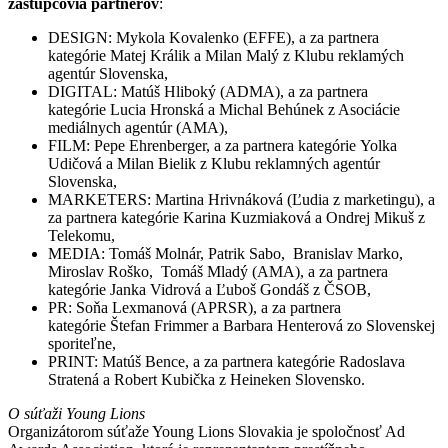
zástupcovia partnerov
:
DESIGN: Mykola Kovalenko (EFFE), a za partnera
kategórie Matej Králik a Milan Malý z Klubu reklamých
agentúr Slovenska,
DIGITAL: Matúš Hliboký (ADMA), a za partnera
kategórie Lucia Hronská a Michal Behúnek z Asociácie
mediálnych agentúr (AMA),
FILM: Pepe Ehrenberger, a za partnera kategórie Yolka
Udičová a Milan Bielik z Klubu reklamných agentúr
Slovenska,
MARKETERS: Martina Hrivnáková (Ľudia z marketingu), a
za partnera kategórie Karina Kuzmiaková a Ondrej Mikuš z
Telekomu,
MEDIA: Tomáš Molnár, Patrik Sabo, Branislav Marko,
Miroslav Roško, Tomáš Mladý (AMA), a za partnera
kategórie Janka Vidrová a Ľuboš Gondáš z ČSOB,
PR: Soňa Lexmanová (APRSR), a za partnera
kategórie Štefan Frimmer a Barbara Henterová zo Slovenskej
sporiteľne,
PRINT: Matúš Bence, a za partnera kategórie Radoslava
Stratená a Robert Kubička z Heineken Slovensko.
O súťaži Young Lions
Organizátorom súťaže Young Lions Slovakia je spoločnosť Ad