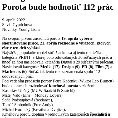
Porota bude hodnotiť 112 prác
9. apríla 2022
Silvia Cyprichova
Novinky
,
Young Lions
Na svojom prvom zasadnutí porota
19. apríla vyberie
shortlistované práce
,
21. apríla rozhodne o víťazoch, ktorých
ešte v ten deň vyhlási.
Najväčšej popularite medzi súťažiacimi sa aj tento rok tešila
kategória PRINT, v ktorej bolo odovzdaných 36 súťažných prác a
hneď za ňou nasledovala kategória Digital s 29 súťažnými prácami.
Nasledovali kategórie:
Media (17)
,
Design (9)
,
PR (8)
,
Film (7)
a
Marketers (6)
. Súťaž tak tento rok zaznamenala spolu 112
odovzdaných prác.
Pod vedením predsedu poroty Petra Kačenku (Wiktor Leo Burnett)
bude o prácach rozhodovať
kmeňová porota
v zložení:
Rastislav Uličný (MUW Saatchi & Saatchi),
Matej Valo (Elite – Monday Lovers),
Soňa Podstupková (freelance),
Tomáš Slobodník (Free Andy),
Michal Hornický (Kreatívna Dvojica).
Kmeňovú porotu doplnia v jednotlivých kategóriách
špecialisti a