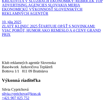
KREATIVITA V SLUŽBÁCH EKONOMIKY: REBRÍČEK TOP
ADVERTISING AGENCIES SLOVAKIA MERIA
EKONOMICKÚ VÝKONNOSŤ SLOVENSKÝCH
REKLAMNÝCH AGENTÚR
10. júla 2025
ZLATÝ KLINEC 2025 ŠTARTUJE OPÄŤ S NOVINKAMI:
VIAC PORÔT, HUMOR AKO REMESLO A 4 CENY GRAND
PRIX
Klub reklamných agentúr Slovenska
Base4work Jurkovičova Tepláreň
Bottova 1/1 811 09 Bratislava
Výkonná riaditeľka
Silvia Cyprichová
silvia.cyprichova@kras.sk
+421 907 025 752