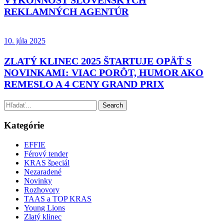
VÝKONNOSŤ SLOVENSKÝCH
REKLAMNÝCH AGENTÚR
10. júla 2025
ZLATÝ KLINEC 2025 ŠTARTUJE OPÄŤ S
NOVINKAMI: VIAC PORÔT, HUMOR AKO
REMESLO A 4 CENY GRAND PRIX
Kategórie
EFFIE
Férový tender
KRAS špeciál
Nezaradené
Novinky
Rozhovory
TAAS a TOP KRAS
Young Lions
Zlatý klinec