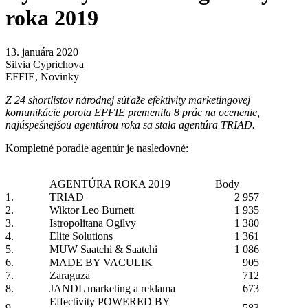
roka 2019
13. januára 2020
Silvia Cyprichova
EFFIE
,
Novinky
Z 24 shortlistov
národnej súťaže efektivity marketingovej
komunikácie porota EFFIE premenila 8 prác na ocenenie,
najúspešnejšou agentúrou roka sa stala agentúra TRIAD.
Kompletné poradie agentúr je nasledovné:
AGENTÚRA ROKA 2019
Body
1.
TRIAD
2 957
2.
Wiktor Leo Burnett
1 935
3.
Istropolitana Ogilvy
1 380
4.
Elite Solutions
1 361
5.
MUW Saatchi & Saatchi
1 086
6.
MADE BY VACULIK
905
7.
Zaraguza
712
8.
JANDL marketing a reklama
673
Effectivity POWERED BY
9.
583