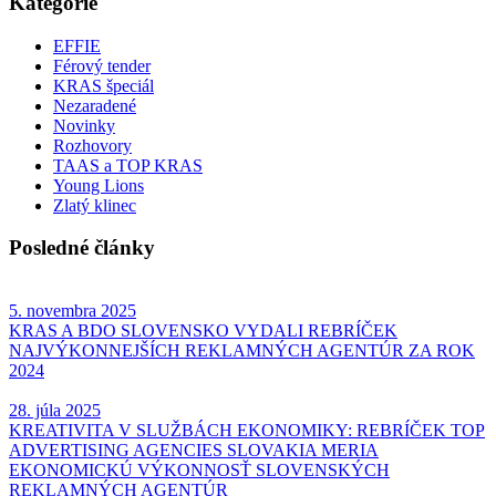
Kategórie
EFFIE
Férový tender
KRAS špeciál
Nezaradené
Novinky
Rozhovory
TAAS a TOP KRAS
Young Lions
Zlatý klinec
Posledné články
5. novembra 2025
KRAS A BDO SLOVENSKO VYDALI REBRÍČEK
NAJVÝKONNEJŠÍCH REKLAMNÝCH AGENTÚR ZA ROK
2024
28. júla 2025
KREATIVITA V SLUŽBÁCH EKONOMIKY: REBRÍČEK TOP
ADVERTISING AGENCIES SLOVAKIA MERIA
EKONOMICKÚ VÝKONNOSŤ SLOVENSKÝCH
REKLAMNÝCH AGENTÚR