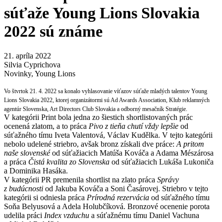
súťaže Young Lions Slovakia
2022 sú známe
21. apríla 2022
Silvia Cyprichova
Novinky
,
Young Lions
Vo štvrtok 21. 4. 2022 sa konalo vyhlasovanie víťazov súťaže mladých talentov Young
Lions Slovakia 2022, ktorej organizátormi sú Ad Awards Association, Klub reklamných
agentúr Slovenska, Art Directors Club Slovakia a odborný mesačník Stratégie.
V kategórii Print bola jedna zo šiestich shortlistovaných prác
ocenená zlatom, a to práca
Pivo z tieňa chutí vždy lepšie
od
súťažného tímu Iveta Valentová, Václav Kudělka. V tejto kategórii
nebolo udelené striebro, avšak bronz získali dve práce:
A pritom
naše slovenské
od súťažiacich Matúša Kováča a Adama Mészárosa
a práca
Čistá kvalita zo Slovenska
od súťažiacich Lukáša Lukoniča
a Dominika Hasáka.
V kategórii PR premenila shortlist na zlato práca
Správy
z budúcnosti
od Jakuba Kováča a Soni Časárovej. Striebro v tejto
kategórii si odniesla práca
Prírodná rezervácia
od súťažného tímu
Soňa Belyusová a Adela Holubčíková. Bronzové ocenenie porota
udelila práci
Index vzduchu
a súťažnému tímu Daniel Vachuna