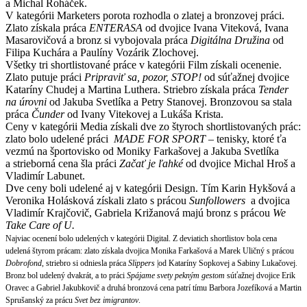
a Michal Roháček.
V kategórii Marketers porota rozhodla o zlatej a bronzovej práci.
Zlato získala práca
ENTERASA
od dvojice Ivana Viteková, Ivana
Masarovičová a bronz si vybojovala práca
Digitálna Družina
od
Filipa Kuchára a Paulíny Vozárik Zlochovej.
Všetky tri shortlistované práce v kategórii Film získali ocenenie.
Zlato putuje práci
Pripraviť sa, pozor, STOP!
od súťažnej dvojice
Kataríny Chudej a Martina Luthera. Striebro získala práca
Tender
na úrovni
od Jakuba Svetlíka a Petry Stanovej. Bronzovou sa stala
práca
Čunder
od Ivany Vitekovej a Lukáša Krista.
Ceny v kategórii Media získali dve zo štyroch shortlistovaných prác:
zlato bolo udelené práci
MADE FOR SPORT
– tenisky, ktoré ťa
vezmú na športovisko od Moniky Farkašovej a Jakuba Svetlíka
a strieborná cena šla práci
Začať je ľahké
od dvojice Michal Hroš a
Vladimír Labunet.
Dve ceny boli udelené aj v kategórii Design. Tím Karin Hykšová a
Veronika Holásková získali zlato s prácou
Sunfollowers
a dvojica
Vladimír Krajčovič, Gabriela Križanová majú bronz s prácou
We
Take Care of U.
Najviac ocenení bolo udelených v kategórii Digital. Z deviatich shortlistov bola cena
udelená štyrom prácam: zlato získala dvojica Monika Farkašová a Marek Uličný s prácou
Dobrofond
, striebro si odniesla práca
Slippers
|od Kataríny Sopkovej a Sabiny Lukačovej.
Bronz bol udelený dvakrát, a to práci
Spájame svety pekným gestom
súťažnej dvojice Erik
Oravec a Gabriel Jakubkovič a druhá bronzová cena patrí tímu Barbora Jozefíková a Martin
Sprušanský za prácu
Svet bez imigrantov
.