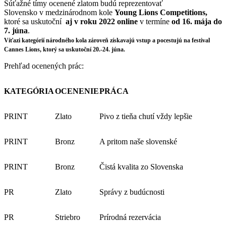
Súťažné tímy ocenené zlatom budú reprezentovať
Slovensko v medzinárodnom kole
Young Lions Competitions,
ktoré sa uskutoční
aj v roku 2022 online
v termíne
od 16. mája do
7. júna
.
Víťazi kategórií národného kola zároveň získavajú vstup a pocestujú na festival
Cannes Lions, ktorý sa uskutoční 20.-24. júna.
Prehľad ocenených prác:
KATEGÓRIA
OCENENIE
PRÁCA
PRINT
Zlato
Pivo z tieňa chutí vždy lepšie
PRINT
Bronz
A pritom naše slovenské
PRINT
Bronz
Čistá kvalita zo Slovenska
PR
Zlato
Správy z budúcnosti
PR
Striebro
Prírodná rezervácia