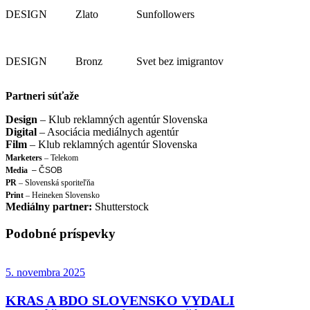
DESIGN
Zlato
Sunfollowers
DESIGN
Bronz
Svet bez imigrantov
Partneri súťaže
Design
– Klub reklamných agentúr Slovenska
Digital
– Asociácia mediálnych agentúr
Film
– Klub reklamných agentúr Slovenska
Marketers
– Telekom
Media
– ČSOB
PR
– Slovenská sporiteľňa
Print
– Heineken Slovensko
Mediálny partner:
Shutterstock
Podobné príspevky
5. novembra 2025
KRAS A BDO SLOVENSKO VYDALI