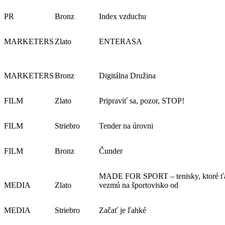
PR
Bronz
Index vzduchu
MARKETERS
Zlato
ENTERASA
MARKETERS
Bronz
Digitálna Družina
FILM
Zlato
Pripraviť sa, pozor, STOP!
FILM
Striebro
Tender na úrovni
FILM
Bronz
Čunder
MADE FOR SPORT – tenisky, ktoré ť
MEDIA
Zlato
vezmú na športovisko od
MEDIA
Striebro
Začať je ľahké