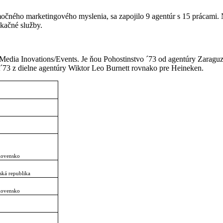
čného marketingového myslenia, sa zapojilo 9 agentúr s 15 prácami. N
ikačné služby.
i Media Inovations/Events. Je ňou Pohostinstvo ´73 od agentúry Zaraguz
´73 z dielne agentúry Wiktor Leo Burnett rovnako pre Heineken.
lovensko
ská republika
lovensko