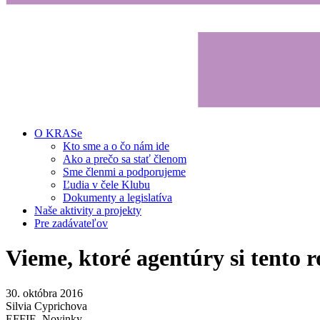
O KRASe
Kto sme a o čo nám ide
Ako a prečo sa stať členom
Sme členmi a podporujeme
Ľudia v čele Klubu
Dokumenty a legislatíva
Naše aktivity a projekty
Pre zadávateľov
Vieme, ktoré agentúry si tento 
30. októbra 2016
Silvia Cyprichova
EFFIE
,
Novinky