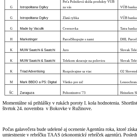
Peťa Polnišová skúša produkty VÚB
Istropolitana Ogilvy
G
za vás
VÚB banka
Istropolitana Ogilvy
G
Zlatá rybka
VÚB banka
Made by Vaculik
G
Cvernovka
Tatra banka
Marketinger
H
ParcelShopujte s nami
DHL Parcel
MUW Saatchi & Saatchi
K
Juro
Slovak Tel
MUW Saatchi & Saatchi
K
Telekom skracuje na polovicu
Slovak Tel
Triad Advertising
K
Rozprávajme sa viac
O2 Slovens
Mark BBDO a PS: Digital
M
Všetko pre nič
Lesoochran
Zaraguza
ŠC
Pohostinstvo`73
Heineken S
Momentálne sú prihlášky v rukách poroty I. kola hodnotenia. Shor
štvrtok 24. novembra v Bokovke v Ružinove.
Počas galavečera bude udelené aj ocenenie Agentúra roka, ktoré získa
umiestnenie v rebríčku TAAS (ekonomický rebríček agentúr). Posledno