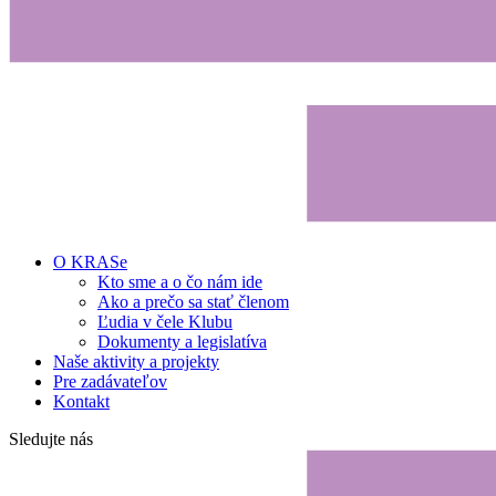
O KRASe
Kto sme a o čo nám ide
Ako a prečo sa stať členom
Ľudia v čele Klubu
Dokumenty a legislatíva
Naše aktivity a projekty
Pre zadávateľov
Kontakt
Sledujte nás