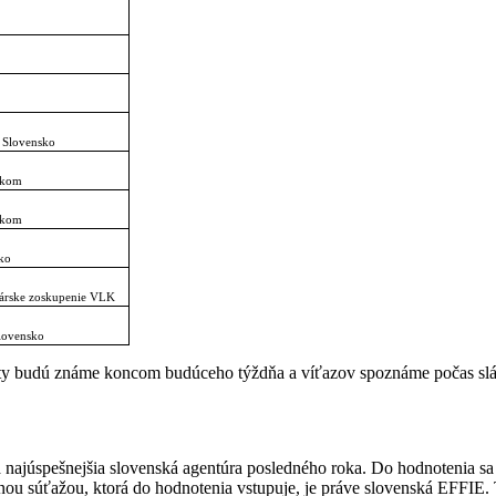
 Slovensko
ekom
ekom
ko
árske zoskupenie VLK
lovensko
tlisty budú známe koncom budúceho týždňa a víťazov spoznáme počas 
 najúspešnejšia slovenská agentúra posledného roka. Do hodnotenia sa 
u súťažou, ktorá do hodnotenia vstupuje, je práve slovenská EFFIE. Tá