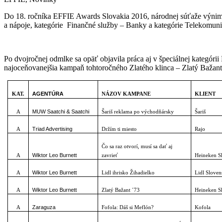
Do 18. ročníka EFFIE Awards Slovakia 2016, národnej súťaže výnimo
a nápoje, kategórie Finančné služby – Banky a kategórie Telekomun
Po dvojročnej odmlke sa opäť objavila práca aj v špeciálnej kategóri
najoceňovanejšia kampaň tohtoročného Zlatého klinca – Zlatý Bažant
AGENTÚRA
KAT.
NÁZOV KAMPANE
KLIENT
MUW Saatchi & Saatchi
A
Šariš reklama po východňársky
Šariš
Triad Advertising
A
Držím ti miesto
Rajo
Čo sa raz otvorí, musí sa dať aj
Wiktor Leo Burnett
A
zavrieť
Heineken S
Wiktor Leo Burnett
A
Lidl ihrisko Žihadielko
Lidl Sloven
Wiktor Leo Burnett
A
Zlatý Bažant ´73
Heineken S
Zaraguza
A
Fofola: Dáš si Meflón?
Kofola