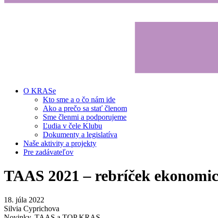
O KRASe
Kto sme a o čo nám ide
Ako a prečo sa stať členom
Sme členmi a podporujeme
Ľudia v čele Klubu
Dokumenty a legislatíva
Naše aktivity a projekty
Pre zadávateľov
TAAS 2021 – rebríček ekonomick
18. júla 2022
Silvia Cyprichova
Novinky
,
TAAS a TOP KRAS