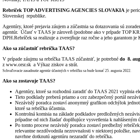
Rebríček TOP ADVERTISING AGENCIES SLOVAKIA
je per
Slovenskej republike.
Agentúry, ktoré prejavia záujem a zúčastnia sa dotazovania sú zora
agentúr. Účasť v TAAS je zároveň (podobne ako v prípade TOP KRAS
DPH.Rebríček sa realizuje a zverejňuje raz ročne a jeho garantom j
Ako sa zúčastniť rebríčka TAAS?
V prípade záujmu sa rebríčka TAAS zúčastniť, je potrebné
do 8. aug
z www.orsr.sk a Výkaz ziskov a strát.
Schvaľovacie zasadnutie agentúr účastných v rebríčku sa bude konať 25. augusta 2022.
Ako sa zostavuje TAAS?
Agentúry, ktoré sa rozhodnú zaradiť do TAAS 2021 vyplnia elek
Tieto podklady preberá priamo a cez zabezpečený portál nezáv
Nezávislý poradca zostaví anonymný grafikon odchýlok jednotl
ktoré sa rebríčka účastnia.
Kontrolná komisia na základe podkladov predložených nezávisl
prípadne od nich žiadať doplňujúce vysvetlenia k nahláseným 
Po tomto procese nezávislý poradca zostaví predbežný rebríče
relevantne nezdôvodnila nezrovnalosti v niektorej položke, na
navrhne dotknutú agentúru nezaradiť do rebríčka.