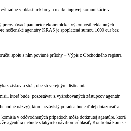
 výhradne v oblasti reklamy a marketingovej komunikácie v
aný porovnávací parameter ekonomickej výkonnosti reklamných
pre nečlenské agentúry KRAS je spoplatená sumou 1000 eur bez
iť spolu s ním povinné prílohy – Výpis z Obchodného registra
az ziskov a strát, obe sú verejnými listinami.
isii, ktorá bude pozostávať z vyžrebovaných zástupcov agentúr,
obchodné názvy), ktoré nezávislý poradca bude ďalej dotazovať a
á komisia v odôvodnených prípadoch môže dotknutej agentúre, ktorá
e, že agentúra nebude s takýmto návrhom súhlasiť, Kontrolná komisia