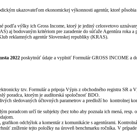
iodickým ukazovateľom ekonomickej výkonnosti agentúr, ktoré pôsobia
dené podľa výšky ich Gross Income, ktorý je jediný celosvetovo uznáv
) aj bodovaným kritériom pre zaradenie do súťaže Agentúra roka a 
e Klub reklamných agentúr Slovenskej republiky (KRAS).
usta 2022
poskytnúť údaje a vyplniť Formulár GROSS INCOME a doruč
tronicky tzv. Formulár a pripoja Výpis z obchodného registra SR a Výk
islý poradca, ktorým je audítorská spoločnosť BDO.
ivých sledovaných účtovných parametrov a predloží ho kontrolnej kom
ým poradcom určí tie subjekty (bez toho aby poznala ich mená, resp. 
údajom.
k, grafikon odchýlok a komentár z komunikácie s agentúrami. Kontroln
vrhnúť zníženie tejto položky na úroveň benchmarku ročníka. V prípad