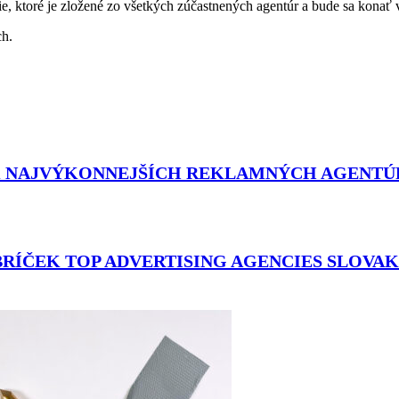
e, ktoré je zložené zo všetkých zúčastnených agentúr a bude sa konať 
ch.
K NAJVÝKONNEJŠÍCH REKLAMNÝCH AGENTÚR
BRÍČEK TOP ADVERTISING AGENCIES SLOV