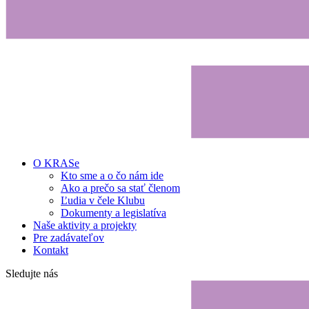
O KRASe
Kto sme a o čo nám ide
Ako a prečo sa stať členom
Ľudia v čele Klubu
Dokumenty a legislatíva
Naše aktivity a projekty
Pre zadávateľov
Kontakt
Sledujte nás