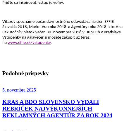
Príďte sa inšpirovať, vstup je voľný.
Víťazov spoznáme počas slávnostného odovzdávania cien EFFIE
Slovakia 2018,
Marketéra roka 2018 a Agentúry roka 2018, ktoré sa
uskutoční v piatok večer 30. novembra 2018 v HubHub v Bratislave.
Vstupenky na galavečer si môžete zakúpiť už teraz
na
www.effie.sk/vstupenky
.
Podobné príspevky
5. novembra 2025
KRAS A BDO SLOVENSKO VYDALI
REBRÍČEK NAJVÝKONNEJŠÍCH
REKLAMNÝCH AGENTÚR ZA ROK 2024