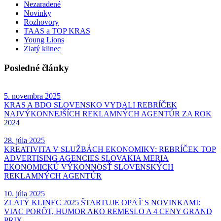
Nezaradené
Novinky
Rozhovory
TAAS a TOP KRAS
Young Lions
Zlatý klinec
Posledné články
5. novembra 2025
KRAS A BDO SLOVENSKO VYDALI REBRÍČEK
NAJVÝKONNEJŠÍCH REKLAMNÝCH AGENTÚR ZA ROK
2024
28. júla 2025
KREATIVITA V SLUŽBÁCH EKONOMIKY: REBRÍČEK TOP
ADVERTISING AGENCIES SLOVAKIA MERIA
EKONOMICKÚ VÝKONNOSŤ SLOVENSKÝCH
REKLAMNÝCH AGENTÚR
10. júla 2025
ZLATÝ KLINEC 2025 ŠTARTUJE OPÄŤ S NOVINKAMI:
VIAC PORÔT, HUMOR AKO REMESLO A 4 CENY GRAND
PRIX