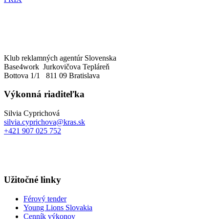
Klub reklamných agentúr Slovenska
Base4work Jurkovičova Tepláreň
Bottova 1/1 811 09 Bratislava
Výkonná riaditeľka
Silvia Cyprichová
silvia.cyprichova@kras.sk
+421 907 025 752
Užitočné linky
Férový tender
Young Lions Slovakia
Cenník výkonov