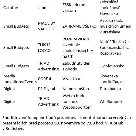
Železničná
ZSSK: Ideme
Ostatné
Jandl
spoločnosť
vlakom
Slovensko
Vysoká škola
MADE BY
Small Budgets
ZAHRÁME VŠETKO
múzických umení
VACULIK
v Bratislave
ROZPRÁVKARI –
Matúš Teplický –
THIS IS
Uvedenie
Small Budgets
Spoločenská hra
LOCCO
spoločenskej hry
Rozprávkari
na trh
TRIAD
Zabudnutý deň
Small Budgets
O2 Slovensko
Advertising
slobody
Media
Slovenská
CORE 4
Viva Ulica!
Inovations/Events
sporiteľňa, a.s.
Digital
PS:Digital
Mimozemšťan
Tatra banka
Všetko bude
TRIAD
Digital
.online s
WebSupport
Advertising
WebSupportom
Shorlistované kampane budú prezentovať samotní autori na verejných
prezentáciách pred porotou 30. novembra od 9.00 hod. v HubHub
v Bratislave.