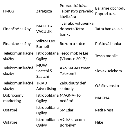
Popradská káva:
Baliarne obchodu
FMCG
Zaraguza
Tajomstvo pravého
Poprad a. s.
kávičkára
Tvár ako vstupenka
MADE BY
Finančné služby
do sveta Tatra
Tatra banka, a.s.
VACULIK
banky
Wiktor Leo
Finančné služby
Rozum a srdce
Poštová banka
Burnett
Telekomunikačné
Istropolitana
Tesco mobile Les
Tesco mobile
služby
Ogilvy
(Vianoce 2017)
MUW
Telekomunikačné
Ako S4GAN zmenil
Saatchi &
Slovak Telekom
služby
Telekom?
Saatchi
Telekomunikačné
TRIAD
Zabudnutý deň
O2 Slovensko
služby
Advertising
slobody
Dobročinný
Istropolitana
MAGNA- To
MAGNA
marketing
Ogilvy
nedám!
Istropolitana
Ostatné
SMEtiari
Petit Press
Ogilvy
Istropolitana
Výdrž s Lacom
Ostatné
Niké
Ogilvy
Borbélym