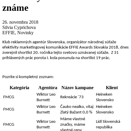
známe
26. novembra 2018
Silvia Cyprichova
EFFIE
,
Novinky
Klub reklamných agentúr Slovenska, organizátor národnej súťaže
efektivity marketingovej komunikácie EFFIE Awards Slovakia 2018, dnes
zverejnil shortlist 20. ročníka tejto svetovo uznávanej súťaže.
Z 31
prihlásených prác porota I. kola posunula na shortlist 19 prác.
Pozrite si kompletný zoznam:
Kategória
Agentúra
Názov kampane
Klient
Wiktor Leo
Heineken
FMCG
Rekreácie ´73
Burnett
Slovensko
Wiktor Leo
Čauko nealko, vitaj
Heineken
FMCG
Burnett
Zlatý Bažant 0,0 %
Slovensko
Máme vlastné
Wiktor Leo
Lidl Slovenská
FMCG
značky, máme
Burnett
republika
vlastné ceny