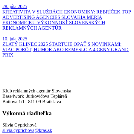
28. júla 2025
KREATIVITA V SLUŽBÁCH EKONOMIKY: REBRÍČEK TOP
ADVERTISING AGENCIES SLOVAKIA MERIA
EKONOMICKÚ VÝKONNOSŤ SLOVENSKÝCH
REKLAMNÝCH AGENTÚR
10. júla 2025
ZLATÝ KLINEC 2025 ŠTARTUJE OPÄŤ S NOVINKAMI:
VIAC PORÔT, HUMOR AKO REMESLO A 4 CENY GRAND
PRIX
Klub reklamných agentúr Slovenska
Base4work Jurkovičova Tepláreň
Bottova 1/1 811 09 Bratislava
Výkonná riaditeľka
Silvia Cyprichová
silvia.cyprichova@kras.sk