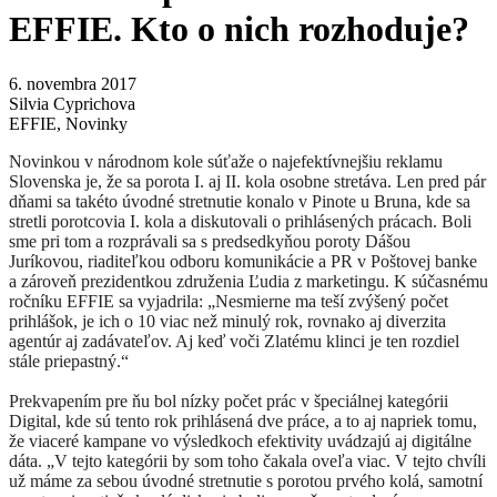
EFFIE. Kto o nich rozhoduje?
6. novembra 2017
Silvia Cyprichova
EFFIE
,
Novinky
Novinkou v národnom kole súťaže o najefektívnejšiu reklamu
Slovenska je, že sa porota I. aj II. kola osobne stretáva. Len pred pár
dňami sa takéto úvodné stretnutie konalo v Pinote u Bruna, kde sa
stretli porotcovia I. kola a diskutovali o prihlásených prácach. Boli
sme pri tom a rozprávali sa s predsedkyňou poroty Dášou
Juríkovou, riaditeľkou odboru komunikácie a PR v Poštovej banke
a zároveň prezidentkou združenia Ľudia z marketingu. K súčasnému
ročníku EFFIE sa vyjadrila: „Nesmierne ma teší zvýšený počet
prihlášok, je ich o 10 viac než minulý rok, rovnako aj diverzita
agentúr aj zadávateľov. Aj keď voči Zlatému klinci je ten rozdiel
stále priepastný.“
Prekvapením pre ňu bol nízky počet prác v špeciálnej kategórii
Digital, kde sú tento rok prihlásená dve práce, a to aj napriek tomu,
že viaceré kampane vo výsledkoch efektivity uvádzajú aj digitálne
dáta. „V tejto kategórii by som toho čakala oveľa viac. V tejto chvíli
už máme za sebou úvodné stretnutie s porotou prvého kolá, samotní