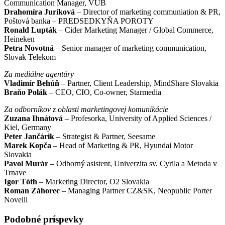
Communication Manager, VÚB
Drahomíra Juríková
– Director of marketing communiation & PR,
Poštová banka – PREDSEDKYŇA POROTY
Ronald Lupták
– Cider Marketing Manager / Global Commerce,
Heineken
Petra Novotná
– Senior manager of marketing communication,
Slovak Telekom
Za mediálne agentúry
Vladimír Behúň
– Partner, Client Leadership, MindShare Slovakia
Braňo Polák
– CEO, CIO, Co-owner, Starmedia
Za odborníkov z oblasti marketingovej komunikácie
Zuzana Ihnátová
– Profesorka, University of Applied Sciences /
Kiel, Germany
Peter Jančárik
– Strategist & Partner, Seesame
Marek Kopča
– Head of Marketing & PR, Hyundai Motor
Slovakia
Pavol Murár
– Odborný asistent, Univerzita sv. Cyrila a Metoda v
Trnave
Igor Tóth
– Marketing Director, O2 Slovakia
Roman Záhorec
– Managing Partner CZ&SK, Neopublic Porter
Novelli
Podobné príspevky