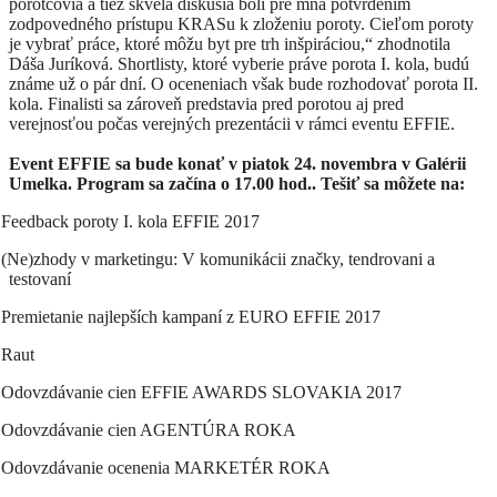
porotcovia a tiež skvelá diskusia boli pre mňa potvrdením
zodpovedného prístupu KRASu k zloženiu poroty. Cieľom poroty
je vybrať práce, ktoré môžu byt pre trh inšpiráciou,“ zhodnotila
Dáša Juríková. Shortlisty, ktoré vyberie práve porota I. kola, budú
známe už o pár dní. O oceneniach však bude rozhodovať porota II.
kola. Finalisti sa zároveň predstavia pred porotou aj pred
verejnosťou počas verejných prezentácii v rámci eventu EFFIE.
Event EFFIE sa bude konať v piatok 24. novembra v Galérii
Umelka. Program sa začína o 17.00 hod.. Tešiť sa môžete na:
Feedback poroty I. kola EFFIE 2017
(Ne)zhody v marketingu: V komunikácii značky, tendrovani a
testovaní
Premietanie najlepších kampaní z EURO EFFIE 2017
Raut
Odovzdávanie cien EFFIE AWARDS SLOVAKIA 2017
Odovzdávanie cien AGENTÚRA ROKA
Odovzdávanie ocenenia MARKETÉR ROKA