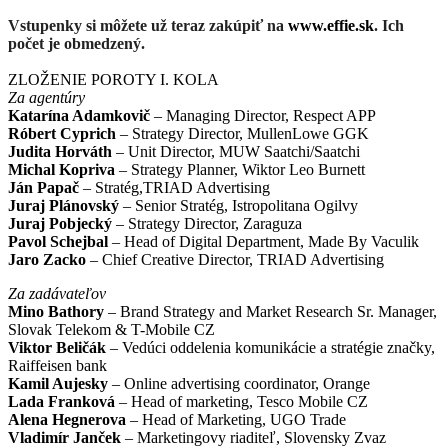
Vstupenky si môžete už teraz zakúpiť na
www.effie.sk
. Ich
počet je obmedzený.
ZLOŽENIE POROTY I. KOLA
Za agentúry
Katarína Adamkovič
– Managing Director, Respect APP
Róbert Cyprich
– Strategy Director, MullenLowe GGK
Judita Horváth
– Unit Director, MUW Saatchi/Saatchi
Michal Kopriva
– Strategy Planner, Wiktor Leo Burnett
Ján Papač
– Stratég,TRIAD Advertising
Juraj Plánovský
– Senior Stratég, Istropolitana Ogilvy
Juraj Pobjecký
– Strategy Director, Zaraguza
Pavol Schejbal
– Head of Digital Department, Made By Vaculik
Jaro Zacko
– Chief Creative Director, TRIAD Advertising
Za zadávateľov
Mino Bathory
– Brand Strategy and Market Research Sr. Manager,
Slovak Telekom & T-Mobile CZ
Viktor Beličák
– Vedúci oddelenia komunikácie a stratégie značky,
Raiffeisen bank
Kamil Aujesky
– Online advertising coordinator, Orange
Lada Franková
– Head of marketing, Tesco Mobile CZ
Alena Hegnerova
– Head of Marketing, UGO Trade
Vladimír Janček
– Marketingovy riaditeľ, Slovensky Zvaz