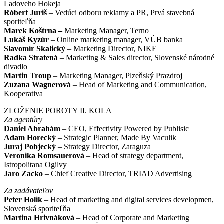
Ladoveho Hokeja
Róbert Juriš
– Vedúci odboru reklamy a PR, Prvá stavebná
sporiteľňa
Marek Koštrna –
Marketing Manager, Terno
Lukáš Kyzúr
– Online marketing manager, VÚB banka
Slavomír Skalický
– Marketing Director, NIKE
Radka Stratená
– Marketing & Sales director, Slovenské národné
divadlo
Martin Troup
– Marketing Manager, Plzeňský Prazdroj
Zuzana Wagnerová
– Head of Marketing and Communication,
Kooperativa
ZLOŽENIE POROTY II. KOLA
Za agentúry
Daniel Abrahám
– CEO, Effectivity Powered by Publisic
Adam Horecký
– Strategic Planner, Made By Vaculik
Juraj Pobjecký
– Strategy Director, Zaraguza
Veronika Romsauerová
– Head of strategy department,
Istropolitana Ogilvy
Jaro Zacko
– Chief Creative Director, TRIAD Advertising
Za zadávateľov
Peter Holik
– Head of marketing and digital services developmen,
Slovenská sporiteľňa
Martina Hrivnáková
– Head of Corporate and Marketing