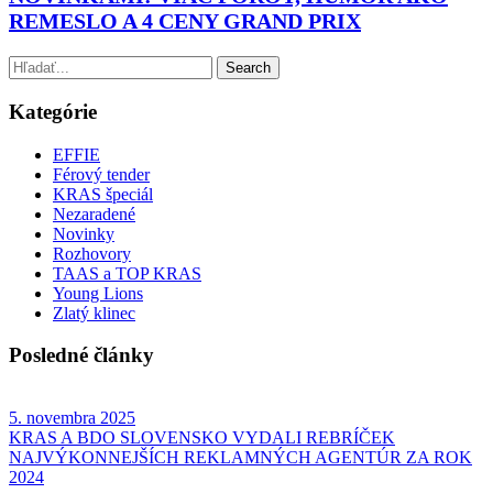
REMESLO A 4 CENY GRAND PRIX
Kategórie
EFFIE
Férový tender
KRAS špeciál
Nezaradené
Novinky
Rozhovory
TAAS a TOP KRAS
Young Lions
Zlatý klinec
Posledné články
5. novembra 2025
KRAS A BDO SLOVENSKO VYDALI REBRÍČEK
NAJVÝKONNEJŠÍCH REKLAMNÝCH AGENTÚR ZA ROK
2024