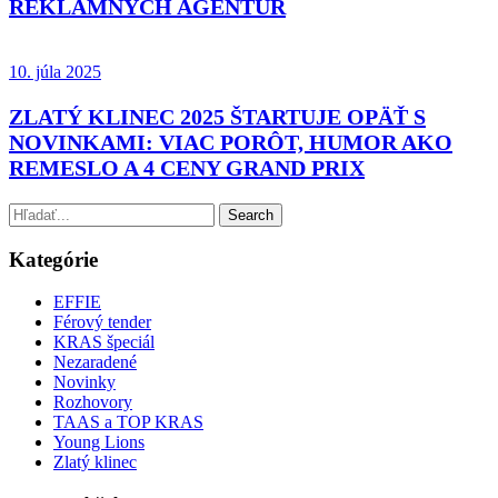
REKLAMNÝCH AGENTÚR
10. júla 2025
ZLATÝ KLINEC 2025 ŠTARTUJE OPÄŤ S
NOVINKAMI: VIAC PORÔT, HUMOR AKO
REMESLO A 4 CENY GRAND PRIX
Kategórie
EFFIE
Férový tender
KRAS špeciál
Nezaradené
Novinky
Rozhovory
TAAS a TOP KRAS
Young Lions
Zlatý klinec