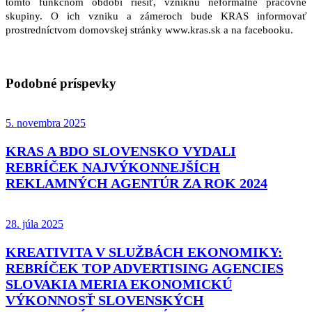
tomto funkčnom období riešiť, vzniknú neformálne pracovné
skupiny. O ich vzniku a zámeroch bude KRAS informovať
prostredníctvom domovskej stránky www.kras.sk a na facebooku.
Podobné príspevky
5. novembra 2025
KRAS A BDO SLOVENSKO VYDALI
REBRÍČEK NAJVÝKONNEJŠÍCH
REKLAMNÝCH AGENTÚR ZA ROK 2024
28. júla 2025
KREATIVITA V SLUŽBÁCH EKONOMIKY:
REBRÍČEK TOP ADVERTISING AGENCIES
SLOVAKIA MERIA EKONOMICKÚ
VÝKONNOSŤ SLOVENSKÝCH