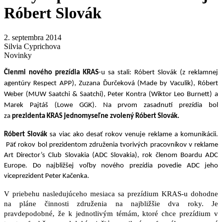
Róbert Slovák
2. septembra 2014
Silvia Cyprichova
Novinky
Členmi nového prezídia KRAS
-u sa stali: Róbert Slovák (z reklamnej
agentúry Respect APP), Zuzana Ďurčeková (Made by Vaculik), Róbert
Weber (MUW Saatchi & Saatchi), Peter Kontra (Wiktor Leo Burnett) a
Marek Pajtáš (Lowe GGK). Na prvom zasadnutí prezídia bol
za
prezidenta KRAS
jednomyseľne zvolený Róbert Slovák.
Róbert Slovák
sa viac ako desať rokov venuje reklame a komunikácii.
Päť rokov bol prezidentom združenia tvorivých pracovníkov v reklame
Art Director’s Club Slovakia (ADC Slovakia), rok členom Boardu ADC
Europe. Do najbližšej voľby nového prezídia povedie ADC jeho
viceprezident Peter Kačenka.
V
priebehu nasledujúceho mesiaca sa prezídium KRAS-u dohodne
na pláne činnosti združenia na najbližšie dva roky. Je
pravdepodobné, že k jednotlivým témám, ktoré chce prezídium v