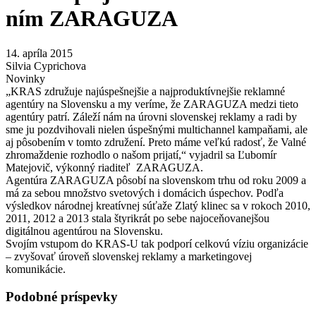
ním ZARAGUZA
14. apríla 2015
Silvia Cyprichova
Novinky
„KRAS združuje najúspešnejšie a najproduktívnejšie reklamné
agentúry na Slovensku a my veríme, že ZARAGUZA medzi tieto
agentúry patrí. Záleží nám na úrovni slovenskej reklamy a radi by
sme ju pozdvihovali nielen úspešnými multichannel kampaňami, ale
aj pôsobením v tomto združení. Preto máme veľkú radosť, že Valné
zhromaždenie rozhodlo o našom prijatí,“ vyjadril sa Ľubomír
Matejovič, výkonný riaditeľ ZARAGUZA.
Agentúra ZARAGUZA pôsobí na slovenskom trhu od roku 2009 a
má za sebou množstvo svetových i domácich úspechov. Podľa
výsledkov národnej kreatívnej súťaže Zlatý klinec sa v rokoch 2010,
2011, 2012 a 2013 stala štyrikrát po sebe najoceňovanejšou
digitálnou agentúrou na Slovensku.
Svojím vstupom do KRAS-U tak podporí celkovú víziu organizácie
– zvyšovať úroveň slovenskej reklamy a marketingovej
komunikácie.
Podobné príspevky