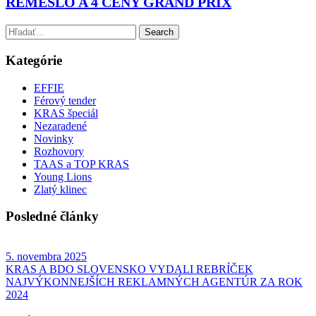
REMESLO A 4 CENY GRAND PRIX
Kategórie
EFFIE
Férový tender
KRAS špeciál
Nezaradené
Novinky
Rozhovory
TAAS a TOP KRAS
Young Lions
Zlatý klinec
Posledné články
5. novembra 2025
KRAS A BDO SLOVENSKO VYDALI REBRÍČEK
NAJVÝKONNEJŠÍCH REKLAMNÝCH AGENTÚR ZA ROK
2024