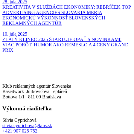
28. júla 2025
KREATIVITA V SLUŽBÁCH EKONOMIKY: REBRÍČEK TOP
ADVERTISING AGENCIES SLOVAKIA MERIA
EKONOMICKÚ VÝKONNOSŤ SLOVENSKÝCH
REKLAMNÝCH AGENTÚR
10. júla 2025
ZLATÝ KLINEC 2025 ŠTARTUJE OPÄŤ S NOVINKAMI:
VIAC PORÔT, HUMOR AKO REMESLO A 4 CENY GRAND
PRIX
Klub reklamných agentúr Slovenska
Base4work Jurkovičova Tepláreň
Bottova 1/1 811 09 Bratislava
Výkonná riaditeľka
Silvia Cyprichová
silvia.cyprichova@kras.sk
+421 907 025 752