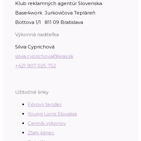
Klub reklamných agentúr Slovenska
Base4work Jurkovičova Tepláreň
Bottova 1/1 811 09 Bratislava
Výkonná riaditeľka
Silvia Cyprichová
silvia.cyprichova@kras.sk
+421 907 025 752
Užitočné linky
Férový tender
Young Lions Slovakia
Cenník výkonov
Zlatý klinec