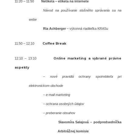
11:20 – 11:50
Netiketa – etiketa na internete
Návod na používanie slušného správania sa na
webe
Ria Achberger
– výkonná riaditeľka KRASu
11:50 – 12:10
Coffee Break
12:10 – 13:10
Online marketing a vybrané právne
aspekty
– nové pravidlá ochrany spotrebiteľa pri
elektronickom obchode
– e-mail marketing
– ochrana osobných údajov
– preberanie obsahov
Slavomíra Salajová – podpredsedníčka
Arbitrážnej komisie