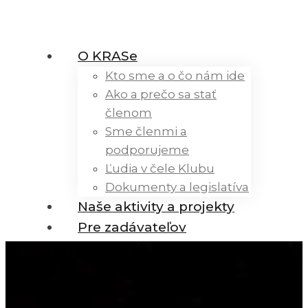
O KRASe
Kto sme a o čo nám ide
Ako a prečo sa stať
členom
Sme členmi a
podporujeme
Ľudia v čele Klubu
Dokumenty a legislatíva
Naše aktivity a projekty
Pre zadávateľov