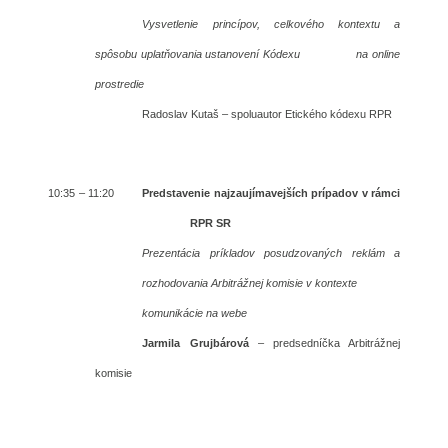
Vysvetlenie princípov, celkového kontextu a
spôsobu uplatňovania ustanovení Kódexu na online
prostredie
Radoslav Kutaš – spoluautor Etického kódexu RPR
10:35 – 11:20
Predstavenie najzaujímavejších prípadov v rámci
RPR SR
Prezentácia príkladov posudzovaných reklám a
rozhodovania Arbitrážnej komisie v kontexte
komunikácie na webe
Jarmila Grujbárová
– predsedníčka Arbitrážnej
komisie