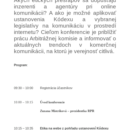
Akých etických prešľapov sa dopúšťajú
inzerenti a agentúry pri online
komunikácii? A ako je možné aplikovať
ustanovenia Kódexu a vybranej
legislatívy na komunikáciu v prostredí
internetu? Cieľom konferencie je priblížiť
prácu Arbitrážnej komisie a informovať o
aktuálnych trendoch v komerčnej
komunikácii, na ktorú je verejnosť citlivá.
Program
:
09:30 – 10:00 Registrácia účastníkov
10:00 – 10:15
Úvod konferencie
Zuzana Mistríková – prezidentka RPR
10:15 – 10:35
Etika na webe z pohľadu ustanovení Kódexu