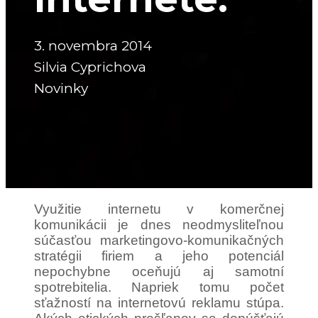
3. novembra 2014
Silvia Cyprichova
Novinky
Využitie internetu v komerčnej
komunikácii je dnes neodmysliteľnou
súčasťou marketingovo-komunikačných
stratégii firiem a jeho potenciál
nepochybne oceňujú aj samotní
spotrebitelia. Napriek tomu počet
sťažností na internetovú reklamu stúpa.