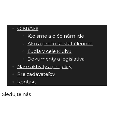
O KRASe
Kto sme a o čo nám ide
Ako a prečo sa stať členom
Ľudia v čele Klubu
Dokumenty a legislatíva
Naše aktivity a projekty
Pre zadávateľov
Kontakt
Sledujte nás