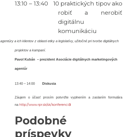
13:10 – 13:40 10 praktických tipov ako
robiť a nerobiť
digitálnu
komunikáciu
 agentúry a ich klientov z oblasti etiky a legislatívy, užitočné pri tvorbe digitálnych
projektov a kampaní.
Pavol Kubán – prezident Asociácie digitálnych marketingových
agentúr
13:40 – 14:00
Diskusia
Záujem o účasť prosím potvrďte vyplnením a zaslaním formulára
a
na
http://www.rpr.sk/sk/konferenci
Podobné
príspevky