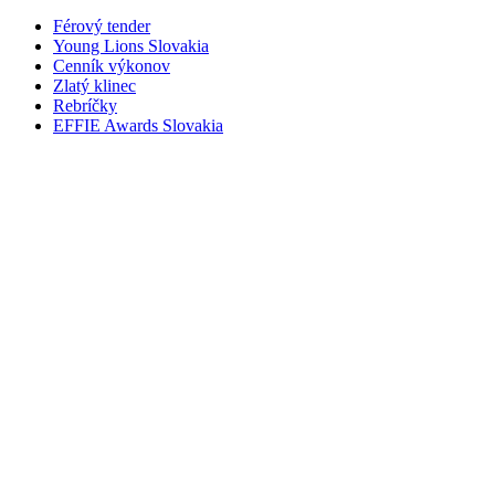
Férový tender
Young Lions Slovakia
Cenník výkonov
Zlatý klinec
Rebríčky
EFFIE Awards Slovakia