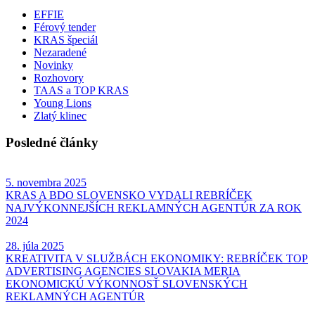
EFFIE
Férový tender
KRAS špeciál
Nezaradené
Novinky
Rozhovory
TAAS a TOP KRAS
Young Lions
Zlatý klinec
Posledné články
5. novembra 2025
KRAS A BDO SLOVENSKO VYDALI REBRÍČEK
NAJVÝKONNEJŠÍCH REKLAMNÝCH AGENTÚR ZA ROK
2024
28. júla 2025
KREATIVITA V SLUŽBÁCH EKONOMIKY: REBRÍČEK TOP
ADVERTISING AGENCIES SLOVAKIA MERIA
EKONOMICKÚ VÝKONNOSŤ SLOVENSKÝCH
REKLAMNÝCH AGENTÚR