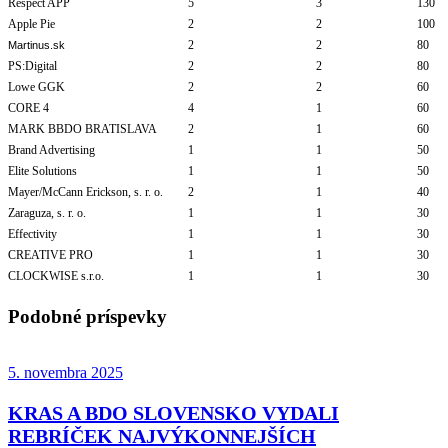
Respect APP
5
3
130
Apple Pie
2
2
100
2
2
80
Martinus.sk
PS:Digital
2
2
80
Lowe GGK
2
2
60
CORE 4
4
1
60
MARK BBDO BRATISLAVA
2
1
60
Brand Advertising
1
1
50
Elite Solutions
1
1
50
Mayer/McCann Erickson, s. r. o.
2
1
40
Zaraguza, s. r. o.
1
1
30
Effectivity
1
1
30
CREATIVE PRO
1
1
30
CLOCKWISE s.r.o.
1
1
30
Podobné príspevky
5. novembra 2025
KRAS A BDO SLOVENSKO VYDALI
REBRÍČEK NAJVÝKONNEJŠÍCH