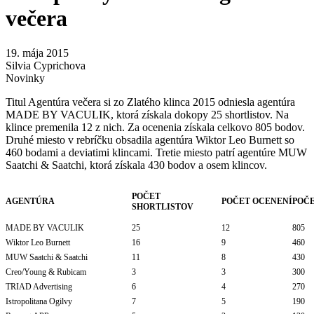
večera
19. mája 2015
Silvia Cyprichova
Novinky
Titul Agentúra večera si zo Zlatého klinca 2015 odniesla agentúra
MADE BY VACULIK, ktorá získala dokopy 25 shortlistov. Na
klince premenila 12 z nich. Za ocenenia získala celkovo 805 bodov.
Druhé miesto v rebríčku obsadila agentúra Wiktor Leo Burnett so
460 bodami a deviatimi klincami. Tretie miesto patrí agentúre MUW
Saatchi & Saatchi, ktorá získala 430 bodov a osem klincov.
POČET
AGENTÚRA
POČET OCENENÍ
POČ
SHORTLISTOV
MADE BY VACULIK
25
12
805
Wiktor Leo Burnett
16
9
460
MUW Saatchi & Saatchi
11
8
430
Creo/Young & Rubicam
3
3
300
TRIAD Advertising
6
4
270
Istropolitana Ogilvy
7
5
190