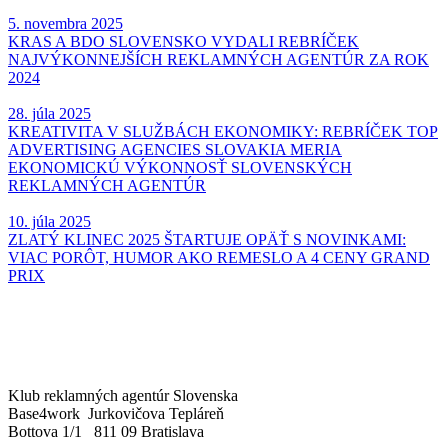
5. novembra 2025
KRAS A BDO SLOVENSKO VYDALI REBRÍČEK
NAJVÝKONNEJŠÍCH REKLAMNÝCH AGENTÚR ZA ROK
2024
28. júla 2025
KREATIVITA V SLUŽBÁCH EKONOMIKY: REBRÍČEK TOP
ADVERTISING AGENCIES SLOVAKIA MERIA
EKONOMICKÚ VÝKONNOSŤ SLOVENSKÝCH
REKLAMNÝCH AGENTÚR
10. júla 2025
ZLATÝ KLINEC 2025 ŠTARTUJE OPÄŤ S NOVINKAMI:
VIAC PORÔT, HUMOR AKO REMESLO A 4 CENY GRAND
PRIX
Klub reklamných agentúr Slovenska
Base4work Jurkovičova Tepláreň
Bottova 1/1 811 09 Bratislava