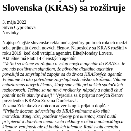
Slovenska (KRAS) sa rozširuje
3. mája 2022
Silvia Cyprichova
Novinky
Najúspešnejšie slovenské reklamné agentúry po troch rokoch medzi
seba prijímajú dvoch nových členov. Naposledy sa KRAS rozšíril v
roku 2019, keď doň vstúpila agentúra Elite|Monday Lovers.
Aktuálne má klub 14 členských agentúr.
“Veľmi sa tešíme zo záujmu o vstup nových agentúr do KRASu. Je
pre nás pozitívnym signálom, že pôvodne digitálne agentúry
považujú za zmysluplné zapojiť sa do života KRASových agentúr.
Vnímame to ako potvrdenie zmysluplnosti nášho združenia. Vítame
entuziazmus nových členov, ktorý sme cítili pri našich spoločných
rozhovoroch. Tešíme sa na nové myšlienky, nápady a najmä chuť
pohnúť naše aktivity ďalej!”
Vyjadrila sa k prijatiu nových členov
prezidentka KRASu Zuzana Ďurčeková.
Zuzana Zelenková z dotcom advertising k prijatiu dopĺňa:
“Prijatie dotcom advertising do KRAS vnímame ako silnú
motiváciu ďalej rásť, podávať výkony pre klientov, ktoré budú
prispievať k dobrému menu sveta reklamy v očiach potenciálnych
klientov, verejnosti ale aj budúcich talentov. Radi svoju energiu