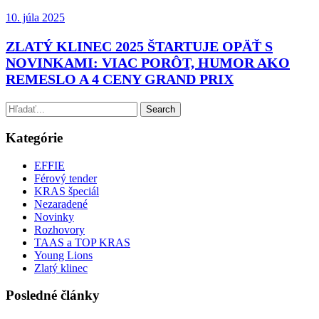
10. júla 2025
ZLATÝ KLINEC 2025 ŠTARTUJE OPÄŤ S
NOVINKAMI: VIAC PORÔT, HUMOR AKO
REMESLO A 4 CENY GRAND PRIX
Kategórie
EFFIE
Férový tender
KRAS špeciál
Nezaradené
Novinky
Rozhovory
TAAS a TOP KRAS
Young Lions
Zlatý klinec
Posledné články