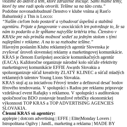
vložíme do aktivít a tém, ktoré združenie iniciuje. Sami máme témy,
ktoré by sme radi spolu otvorili. Tešíme sa na túto cestu.”
Podobne novonadobudnuté členstvo v klube vníma aj Rasťo
Bahurinský z This is Locco:
“Naším cieľom bolo postaviť a vybudovať úspešnú a stabilnú
agentúru. Prijate a fungovanie v asociáciách len potvrdzuje to, že sa
nám to podarilo a že spĺňame najvyššie kritéria trhu. Členstvo v
KRASe pre nás prináša možnosť sedieť za jedným stolom s tými
najlepšími v reklame. A na to sa rozhodne tešíme.”
Hlavným poslaním Klubu reklamných agentúr Slovenska je
zvyšovať úroveň slovenskej reklamy a marketingovej komunikácie.
KRAS je členom Európskej asociácie komunikačných agentúr
(EACA). Každoročne organizuje národné kolo súťaže efektivity
marketingovej komunikácie EFFIE Awards Slovakia a
spoluorganizuje súťaž kreativity ZLATÝ KLINEC a súťaž mladých
reklamných talentov Young Lions Slovakia.
KRAS stojí aj za iniciatívou Férový tender a definoval desať bodov
férového tendrovania. V spolupráci s Radou pre reklamu pripravuje
vzdelávací event Raňajky s reklamou. V spolupráci s audítorskou
spoločnosťou BDO zostavuje branžové rebríčky ekonomickej
výkonnosti TOP KRAS a TOP ADVERTISING AGENCIES
SLOVAKIA.
Členmi KRAS sú agentúry:
applepie | dotcom advertising | EFFE | Elite|Monday Lovers |
Istropolitana Ogilvy | JandL, marketing a reklama | MADE BY