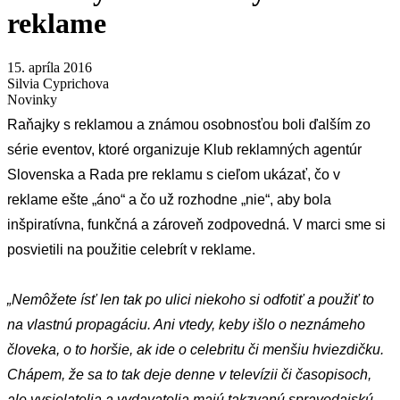
reklame
15. apríla 2016
Silvia Cyprichova
Novinky
Raňajky s reklamou
a známou osobnosťou boli ďalším zo
série eventov, ktoré organizuje
Klub reklamných agentúr
Slovenska
a
Rada pre reklamu
s cieľom ukázať, čo v
reklame ešte „áno“ a čo už rozhodne „nie“, aby bola
inšpiratívna, funkčná a zároveň zodpovedná. V marci sme si
posvietili na použitie celebrít v reklame.
„Nemôžete ísť len tak po ulici niekoho si odfotiť a použiť to
na vlastnú propagáciu. Ani vtedy, keby išlo o neznámeho
človeka, o to horšie, ak ide o celebritu či menšiu hviezdičku.
Chápem, že sa to tak deje denne v televízii či časopisoch,
ale vysielatelia a vydavatelia majú takzvanú spravodajskú