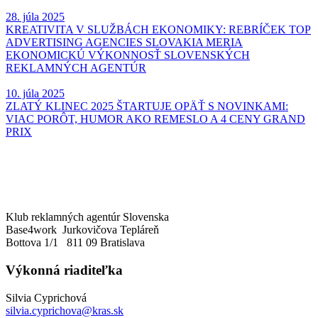
28. júla 2025
KREATIVITA V SLUŽBÁCH EKONOMIKY: REBRÍČEK TOP
ADVERTISING AGENCIES SLOVAKIA MERIA
EKONOMICKÚ VÝKONNOSŤ SLOVENSKÝCH
REKLAMNÝCH AGENTÚR
10. júla 2025
ZLATÝ KLINEC 2025 ŠTARTUJE OPÄŤ S NOVINKAMI:
VIAC PORÔT, HUMOR AKO REMESLO A 4 CENY GRAND
PRIX
Klub reklamných agentúr Slovenska
Base4work Jurkovičova Tepláreň
Bottova 1/1 811 09 Bratislava
Výkonná riaditeľka
Silvia Cyprichová
silvia.cyprichova@kras.sk