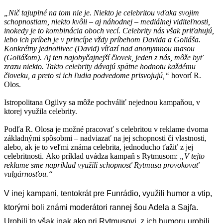
„Nič tajuplné na tom nie je. Niekto je celebritou vďaka svojim
schopnostiam, niekto kvôli – aj náhodnej – mediálnej viditeľnosti,
inokedy je to kombinácia oboch vecí. Celebrity nás však priťahujú,
lebo ich príbeh je v princípe vždy príbehom Davida a Goliáša.
Konkrétny jednotlivec (David) víťazí nad anonymnou masou
(Goliášom). Aj ten najobyčajnejší človek, jeden z nás, môže byť
zrazu niekto. Takto celebrity dávajú spätne hodnotu každému
človeku, a preto si ich ľudia podvedome prisvojujú,“
hovorí R.
Olos.
Istropolitana Ogilvy sa môže pochváliť nejednou kampaňou, v
ktorej využila celebrity.
Podľa R. Olosa je možné pracovať s celebritou v reklame dvoma
základnými spôsobmi – nadviazať na jej schopnosti či vlastnosti,
alebo, ak je to veľmi známa celebrita, jednoducho ťažiť z jej
celebritnosti. Ako príklad uvádza kampaň s Rytmusom:
„V tejto
reklame sme napríklad využili schopnosť Rytmusa provokovať
vulgárnosťou.“
V inej kampani, tentokrát pre Funrádio, využili humor a vtip,
ktorými boli známi moderátori rannej šou Adela a Sajfa.
Urobili to však inak ako pri Rytmusovi, z ich humoru urobili