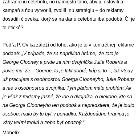
zahraničnú celebritu, no namiesto toho, aby ju oslovili a
kampaň s ňou vytvorili, zvolili inú stratégiu – do reklamy
dosadili človeka, ktorý sa na danú celebritu iba podobá. Či je
to etické?
Podľa P. Cvika záleží od toho, ako je to v konkrétnej reklame
podané:
„V prípade, že sa napríklad hráme, že toto je
George Clooney a príde za ním dvojníčka Julie Roberts a
povie mu, že – Goerge, to je fakt dobré, kúp si to –, tak vtedy
už pracujete s osobnosťou Goerga Clooneyho, Julie Roberts
a nie s osobnosťou dvojníka. Tým pádom máte problém. Ak
je však z reklamy jasné, že ide o dvojníka, o niekoho, kto sa
na Georga Clooneyho len podobá a nepredstiera, že je touto
osobou, malo by to byť v poriadku. Každopádne hranica je
vždy veľmi tenká a treba byť opatrný.“
Mobelix