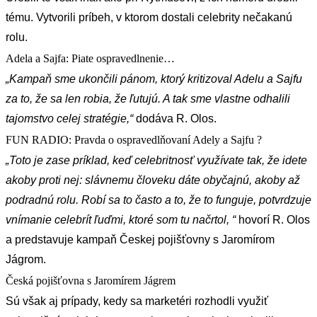
tému. Vytvorili príbeh, v ktorom dostali celebrity nečakanú
rolu.
Adela a Sajfa: Piate ospravedlnenie…
„Kampaň sme ukončili pánom, ktorý kritizoval Adelu a Sajfu
za to, že sa len robia, že ľutujú. A tak sme vlastne odhalili
tajomstvo celej stratégie,“
dodáva R. Olos.
FUN RADIO: Pravda o ospravedlňovaní Adely a Sajfu ?
„Toto je zase príklad, keď celebritnosť využívate tak, že idete
akoby proti nej: slávnemu človeku dáte obyčajnú, akoby až
podradnú rolu. Robí sa to často a to, že to funguje, potvrdzuje
vnímanie celebrít ľuďmi, ktoré som tu načrtol, “
hovorí R. Olos
a predstavuje kampaň Českej pojišťovny s Jaromírom
Jágrom.
Česká pojišťovna s Jaromírem Jágrem
Sú však aj prípady, kedy sa marketéri rozhodli využiť