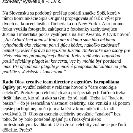
schváliť,“
vysvetľuje P. Cvik.
Na Slovensku sa podobný prešľap podaril značke Spiš, ktorá v
rámci komunikácie Spiš Originál propagovala súťaž o výlet pre
dvoch na koncert Justina Timberlaka do New Yorku. Ako promo
fotku využila fotografiu zakúpenú z fotobanky zachytávajúcu
Justina Timberlaka počas vystúpenia na Brit Awards. P. Cvik hovorí:
„Na Arbitrážnej komisii Rady pre reklamu sme túto reklamu
vyhodnotili ako reklamu porušujúcu kódex, nakoľko zadávateľ
nemal vyriešené práva na využitie Justina Timberlake ako osoby pre
účely reklamy propagujúcej alkohol. Keby zadávateľ napríklad
použil oficiálny plagát ku koncertu, vec by mohla byť posúdená
inak. Pri oficiálnom plagáte je možné predpokladať súhlas na jeho
použitie v súvislosti s koncertom.“
Rado Olos, creative team director z agentúry Istropolitana
Ogilvy
pri využití celebrít v reklame hovorí o "čare ontológie
celebrít". Pretože pri celebritách ako pri špeciálnych ľuďoch treba
riešiť hlavne, kto sú, a ako sa tým, čo sú, stali. Treba ísť “back tu
basics” – čo je esenciálna vlastnosť celebrity, ako vzniká a až potom
lepšie pochopíme, prečo ju marketéri v komunikácií tak radi
využívajú. R. Olos za esenciu celebrity považuje “znalosť” bez
toho, že by bolo potrebné spájať ju s ľudskými alebo
profesionálnymi kvalitami. Už to že sú celebrity známe je pre ľudí
dôležité. Prečo?