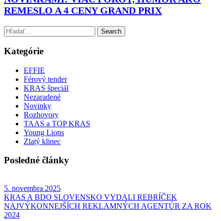
REMESLO A 4 CENY GRAND PRIX
Kategórie
EFFIE
Férový tender
KRAS špeciál
Nezaradené
Novinky
Rozhovory
TAAS a TOP KRAS
Young Lions
Zlatý klinec
Posledné články
5. novembra 2025
KRAS A BDO SLOVENSKO VYDALI REBRÍČEK
NAJVÝKONNEJŠÍCH REKLAMNÝCH AGENTÚR ZA ROK
2024