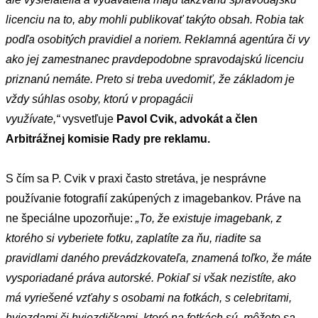
licenciu na to, aby mohli publikovať takýto obsah. Robia tak
podľa osobitých pravidiel a noriem. Reklamná agentúra či vy
ako jej zamestnanec pravdepodobne spravodajskú licenciu
priznanú nemáte. Preto si treba uvedomiť, že základom je
vždy súhlas osoby, ktorú v propagácii
využívate,“
vysvetľuje
Pavol Cvik, advokát a člen
Arbitrážnej komisie Rady pre reklamu.
S čím sa P. Cvik v praxi často stretáva, je nesprávne
používanie fotografií zakúpených z imagebankov. Práve na
ne špeciálne upozorňuje:
„To, že existuje imagebank, z
ktorého si vyberiete fotku, zaplatíte za ňu, riadite sa
pravidlami daného prevádzkovateľa, znamená toľko, že máte
vysporiadané práva autorské. Pokiaľ si však nezistíte, ako
má vyriešené vzťahy s osobami na fotkách, s celebritami,
hviezdami či hviezdičkami, ktoré na fotkách sú, môžete sa