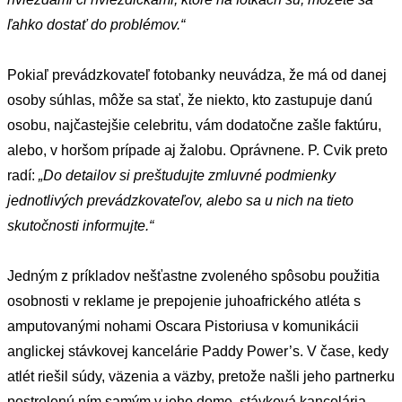
ľahko dostať do problémov.“
Pokiaľ prevádzkovateľ fotobanky neuvádza, že má od danej
osoby súhlas, môže sa stať, že niekto, kto zastupuje danú
osobu, najčastejšie celebritu, vám dodatočne zašle faktúru,
alebo, v horšom prípade aj žalobu. Oprávnene. P. Cvik preto
radí:
„Do detailov si preštudujte zmluvné podmienky
jednotlivých prevádzkovateľov, alebo sa u nich na tieto
skutočnosti informujte.“
Jedným z príkladov nešťastne zvoleného spôsobu použitia
osobnosti v reklame je prepojenie juhoafrického atléta s
amputovanými nohami Oscara Pistoriusa v komunikácii
anglickej stávkovej kancelárie Paddy Power’s. V čase, kedy
atlét riešil súdy, väzenia a väzby, pretože našli jeho partnerku
postrelenú ním samým v jeho dome, stávková kancelária