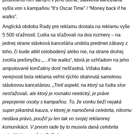
vyšla von s kampaňou
“It’s Oscar Time” / “Money back if he
walks”.
Anglická obdoba Rady pre reklamu dostala na reklamu vyše
5 500 sťažností. Ľudia sa sťažovali na dva rozmery – na
jednej strane stávková kancelária urobila predmet zábavy z
toho, či bude atlét oslobodený alebo nie, na strane druhej
zvolila prešmyčku „…if he walks“, ktorá je vzhľadom na jeho
amputované končatiny dosť nešťastná. Vďaka tlaku
verejnosti bola reklama veľmi rýchlo stiahnutá samotnou
stávkovou kanceláriou.
„Tretí aspekt, na ktorý sa ľudia síce
nesťažovali, ale ktorý je rovnako neetický, je práve
prepojenie osoby s kampaňou. To, že vonku beží nejaká
super pikantná kauza, v ktorej je namočená celebrita, nikomu
nedáva právo, použiť ju len tak vo svojej reklamnej
komunikácii. V prvom rade by to musela daná celebrita