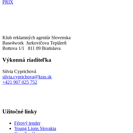
PRIX
Klub reklamných agentúr Slovenska
Base4work Jurkovičova Tepláreň
Bottova 1/1 811 09 Bratislava
Výkonná riaditeľka
Silvia Cyprichová
silvia.cyprichova@kras.sk
+421 907 025 752
Užitočné linky
Férový tender
Young Lions Slovakia