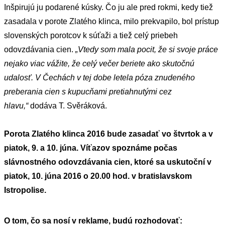
Inšpirujú ju podarené kúsky. Čo ju ale pred rokmi, kedy tiež
zasadala v porote Zlatého klinca, milo prekvapilo, bol prístup
slovenských porotcov k súťaži a tiež celý priebeh
odovzdávania cien.
„Vtedy som mala pocit, že si svoje práce
nejako viac vážite, že celý večer beriete ako skutočnú
udalosť. V Čechách v tej dobe letela póza znudeného
preberania cien s kupucňami pretiahnutými cez
hlavu,“
dodáva T. Svěráková.
Porota Zlatého klinca 2016 bude zas
adať vo štvrtok a v
piatok, 9. a 10. júna. Víťazov spoznáme počas
slávnostného odovzdávania cien, ktoré sa uskutoční v
piatok, 10. júna 2016 o 20.00 hod. v bratislavskom
Istropolise.
O tom, čo sa nosí v reklame, budú rozhodovať: