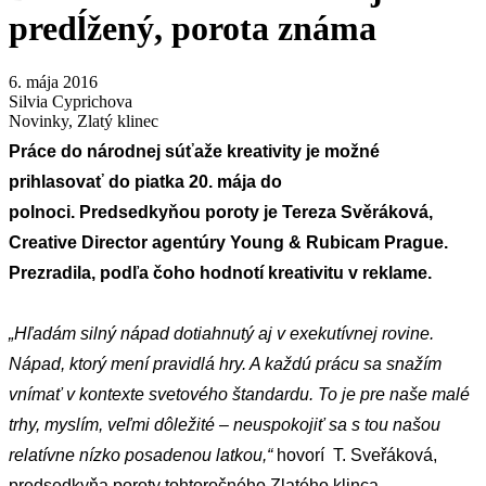
predĺžený, porota známa
6. mája 2016
Silvia Cyprichova
Novinky
,
Zlatý klinec
Práce do národnej súťaže kreativity je možné
prihlasovať do piatka 20. mája do
polnoci. Predsedkyňou poroty je Tereza Svěráková,
Creative Director agentúry Young & Rubicam Prague.
Prezradila, podľa čoho hodnotí kreativitu v reklame.
„Hľadám silný nápad dotiahnutý aj v exekutívnej rovine.
Nápad, ktorý mení pravidlá hry. A každú prácu sa snažím
vnímať v kontexte svetového štandardu. To je pre naše malé
trhy, myslím, veľmi dôležité – neuspokojiť sa s tou našou
relatívne nízko posadenou latkou,“
hovorí T. Sveřáková,
predsedkyňa poroty tohtoročného Zlatého klinca.