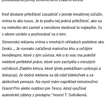
Keď dostane príležitosť zasadnúť v porote kreatívnej súťaže,
vníma to ako luxus. Je to podľa nej jediná príležitosť, ako sa
na niekoľko dní zavrieť a nerušene sledovať to najlepšie, čo
v obore vzniklo a pozhovárať sa o tom.
Slovenskú reklamu vníma v mnohých ohľadoch podobne ako
českú.
„ Je rovnako zaťažená malosťou trhu a určitými
hendikepmi, ktoré s tým súvisia. Ale o to viac ma potešili
niektoré perfektné práce, ktoré som zachytila v minulých
ročníkoch Zlatého klinca, ktoré týmto prekážkam vzdorujú a
dokazujú, že dobrá reklama sa dá robiť kdekoľvek a za
akékoľvek peniaze. Na mysli mám napríklad minuloročnú
Grand Prix alebo outdoor pre Tesco, ktorý využíval
autentické zábery z predajne,“
hovorí T. Svěráková.