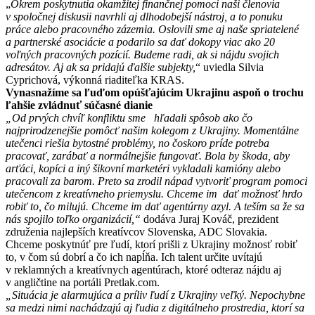
„
Okrem poskytnutia okamžitej finančnej pomoci naši členovia
v spoločnej diskusii navrhli aj dlhodobejší nástroj, a to ponuku
práce alebo pracovného zázemia. Oslovili sme aj naše spriatelené
a partnerské asociácie a podarilo sa dať dokopy viac ako 20
voľných pracovných pozícií. Budeme radi, ak si nájdu svojich
adresátov. Aj ak sa pridajú ďalšie subjekty,
“ uviedla Silvia
Cyprichová, výkonná riaditeľka KRAS.
Vynasnažíme sa ľuďom opúšťajúcim Ukrajinu aspoň o trochu
ľahšie zvládnuť súčasné dianie
„Od prvých chvíľ konfliktu sme hľadali spôsob ako čo
najprirodzenejšie pomôcť našim kolegom z Ukrajiny. Momentálne
utečenci riešia bytostné problémy, no čoskoro príde potreba
pracovať, zarábať a normálnejšie fungovať. Bola by škoda, aby
arťáci, kopíci a iný šikovní marketéri vykladali kamióny alebo
pracovali za barom. Preto sa zrodil nápad vytvoriť program pomoci
utečencom z kreatívneho priemyslu. Chceme im dať možnosť hrdo
robiť to, čo milujú. Chceme im dať agentúrny azyl. A teším sa že sa
nás spojilo toľko organizácií,“
dodáva Juraj Kováč, prezident
združenia najlepších kreatívcov Slovenska, ADC Slovakia.
Chceme poskytnúť pre ľudí, ktorí prišli z Ukrajiny možnosť robiť
to, v čom sú dobrí a čo ich napĺňa. Ich talent určite uvítajú
v reklamných a kreatívnych agentúrach, ktoré odteraz nájdu aj
v angličtine na portáli Pretlak.com.
„
Situácia je alarmujúca a príliv ľudí z Ukrajiny veľký. Nepochybne
sa medzi nimi nachádzajú aj ľudia z digitálneho prostredia, ktor
í
sa