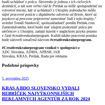
budú uchádzať o prácu. Slovensko je jednou z ich cieľových
destinácií
,
a tak som veľmi rád že Pretlak sa môže spolupodielať na
vytvorení miesta, kde si uchádzači z Ukrajiny jednoducho môžu
nájsť pracovné pozície z digitálneho odvetvia od firiem, ktoré sú
jazykovo aj proces
ne
pripravené zamestnať ľudí z tejto krajiny
,“
uviedol Tomáš Stankovič, spoluzakladateľ portálu Pretlak.com.
Zamestnávatelia, ktorí budú mať záujem poskytnúť prácu pre
utečencov z Ukrajiny, zadajú inzerát v anglickom jazyku priamo
v časti #creativeukraineprogram. Každá takáto pracovná ponuka
bude zároveň označená názvom
#creativeukraineprogram.
#Creativeukraineprogram vznikol v spolupráci s:
ADC Slovakia, ADMA, APRSR, IAB
Slovakia, KRAS, Pretlak, Rada pre reklamu
Podobné príspevky
5. novembra 2025
KRAS A BDO SLOVENSKO VYDALI
REBRÍČEK NAJVÝKONNEJŠÍCH
REKLAMNÝCH AGENTÚR ZA ROK 2024