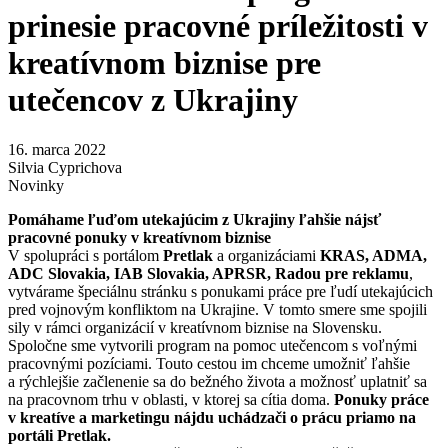
prinesie pracovné príležitosti v
kreatívnom biznise pre
utečencov z Ukrajiny
16. marca 2022
Silvia Cyprichova
Novinky
Pomáhame ľuďom utekajúcim z Ukrajiny ľahšie nájsť
pracovné ponuky v kreatívnom biznise
V spolupráci s portálom
Pretlak
a organizáciami
KRAS, ADMA,
ADC Slovakia, IAB Slovakia, APRSR, Radou pre reklamu
,
vytvárame špeciálnu stránku s ponukami práce pre ľudí utekajúcich
pred vojnovým konfliktom na Ukrajine. V tomto smere sme spojili
sily v rámci organizácií v kreatívnom biznise na Slovensku.
Spoločne sme vytvorili program na pomoc utečencom s voľnými
pracovnými pozíciami. Touto cestou im chceme umožniť ľahšie
a rýchlejšie začlenenie sa do bežného života a možnosť uplatniť sa
na pracovnom trhu v oblasti, v ktorej sa cítia doma.
Ponuky práce
v kreatíve a marketingu nájdu uchádzači o prácu priamo na
portáli Pretlak
.