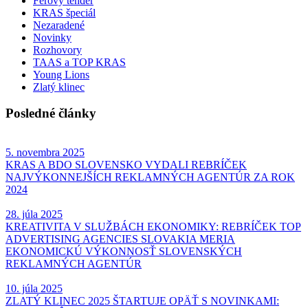
Férový tender
KRAS špeciál
Nezaradené
Novinky
Rozhovory
TAAS a TOP KRAS
Young Lions
Zlatý klinec
Posledné články
5. novembra 2025
KRAS A BDO SLOVENSKO VYDALI REBRÍČEK
NAJVÝKONNEJŠÍCH REKLAMNÝCH AGENTÚR ZA ROK
2024
28. júla 2025
KREATIVITA V SLUŽBÁCH EKONOMIKY: REBRÍČEK TOP
ADVERTISING AGENCIES SLOVAKIA MERIA
EKONOMICKÚ VÝKONNOSŤ SLOVENSKÝCH
REKLAMNÝCH AGENTÚR
10. júla 2025
ZLATÝ KLINEC 2025 ŠTARTUJE OPÄŤ S NOVINKAMI: