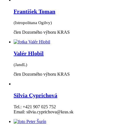
František Toman
(Istropolitana Ogilvy)
člen Dozorného výboru KRAS
Valér Hlobil
(JandL)
člen Dozorného výboru KRAS
Silvia Cyprichová
Tel.: +421 907 025 752
Email: silvia.cyprichova@kras.sk