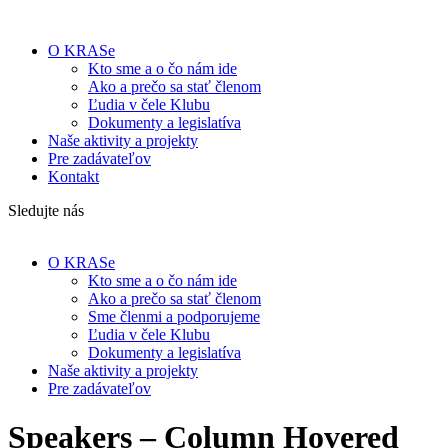
O KRASe
Kto sme a o čo nám ide
Ako a prečo sa stať členom
Ľudia v čele Klubu
Dokumenty a legislatíva
Naše aktivity a projekty
Pre zadávateľov
Kontakt
Sledujte nás
O KRASe
Kto sme a o čo nám ide
Ako a prečo sa stať členom
Sme členmi a podporujeme
Ľudia v čele Klubu
Dokumenty a legislatíva
Naše aktivity a projekty
Pre zadávateľov
Speakers – Column Hovered