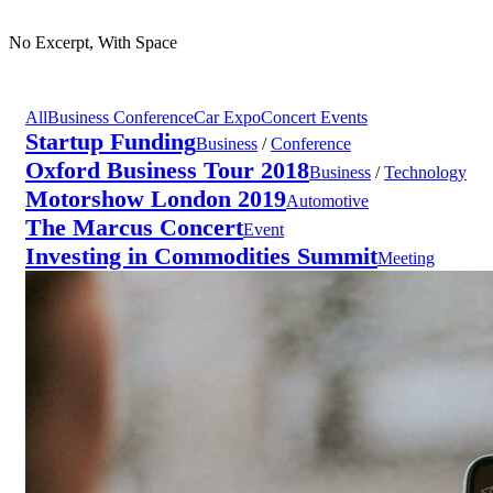
No Excerpt, With Space
All
Business Conference
Car Expo
Concert Events
Startup Funding
Business
/
Conference
Oxford Business Tour 2018
Business
/
Technology
Motorshow London 2019
Automotive
The Marcus Concert
Event
Investing in Commodities Summit
Meeting