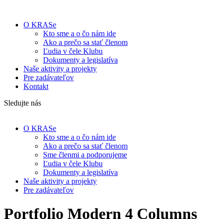
O KRASe
Kto sme a o čo nám ide
Ako a prečo sa stať členom
Ľudia v čele Klubu
Dokumenty a legislatíva
Naše aktivity a projekty
Pre zadávateľov
Kontakt
Sledujte nás
O KRASe
Kto sme a o čo nám ide
Ako a prečo sa stať členom
Sme členmi a podporujeme
Ľudia v čele Klubu
Dokumenty a legislatíva
Naše aktivity a projekty
Pre zadávateľov
Portfolio Modern 4 Columns