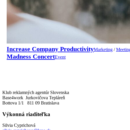
Increase Company Productivity
Marketing
/
Meetin
Madness Concert
Event
Klub reklamných agentúr Slovenska
Base4work Jurkovičova Tepláreň
Bottova 1/1 811 09 Bratislava
Výkonná riaditeľka
Silvia Cyprichová