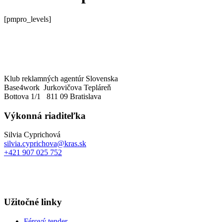
[pmpro_levels]
Klub reklamných agentúr Slovenska
Base4work Jurkovičova Tepláreň
Bottova 1/1 811 09 Bratislava
Výkonná riaditeľka
Silvia Cyprichová
silvia.cyprichova@kras.sk
+421 907 025 752
Užitočné linky
Férový tender