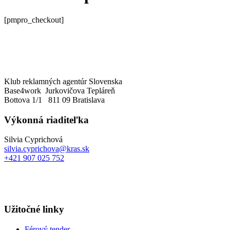
[pmpro_checkout]
Klub reklamných agentúr Slovenska
Base4work Jurkovičova Tepláreň
Bottova 1/1 811 09 Bratislava
Výkonná riaditeľka
Silvia Cyprichová
silvia.cyprichova@kras.sk
+421 907 025 752
Užitočné linky
Férový tender