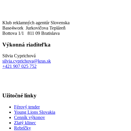
Klub reklamných agentúr Slovenska
Base4work Jurkovičova Tepláreň
Bottova 1/1 811 09 Bratislava
Výkonná riaditeľka
Silvia Cyprichová
silvia.cyprichova@kras.sk
+421 907 025 752
Užitočné linky
Férový tender
Young Lions Slovakia
Cenník výkonov
Zlatý klinec
Rebríčky