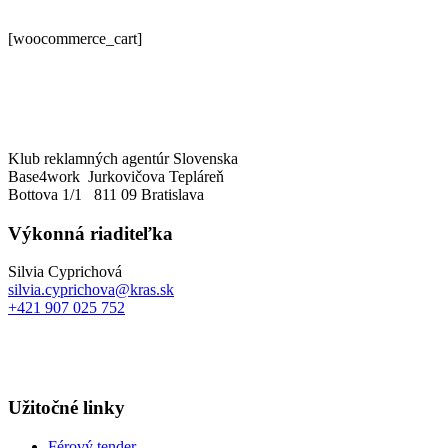
[woocommerce_cart]
Klub reklamných agentúr Slovenska
Base4work Jurkovičova Tepláreň
Bottova 1/1 811 09 Bratislava
Výkonná riaditeľka
Silvia Cyprichová
silvia.cyprichova@kras.sk
+421 907 025 752
Užitočné linky
Férový tender